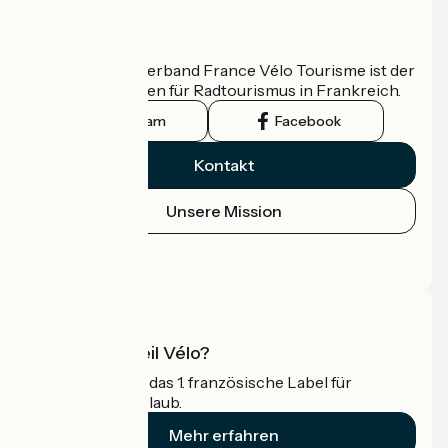
Wer sind wir?
Der nationale Verband France Vélo Tourisme ist der
offizielle Leitfaden für Radtourismus in Frankreich.
Instagram
Facebook
Kontakt
Unsere Mission
Pressebereich
Profi-Bereich
Was ist Accueil Vélo?
Accueil Vélo ist das 1. französische Label für
Radfahrer im Urlaub.
Mehr erfahren