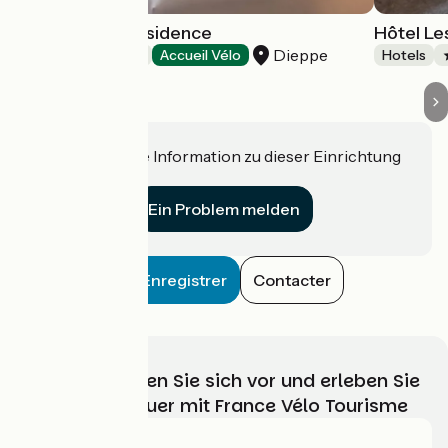
Mercure La Présidence
Hôtel Le
Dieppe
Hotels
Accueil Vélo
Hotels
Haben Sie eine Information zu dieser Einrichtung
für uns?
Ein Problem melden
Enregistrer
Contacter
Wählen, bereiten Sie sich vor und erleben Sie
Ihr Radabenteuer mit France Vélo Tourisme