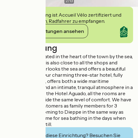
2
/
13
Diese Einrichtung ist Accueil Vélo zertifiziert und
verpflichtet sich, Radfahrer zu empfangen.
Ihre Verpflichtungen ansehen
Beschreibung
Friendly hotel located in the heart of the town by the sea,
the Hotel Aguado is also close to all the shops and
restaurants. It overlooks the sea and offers a beautiful
panoramic view. Our charming three-star hotel, fully
renovated in 2016, offers both a wide maritime
panoramic view and an intimate, tranquil atmosphere in a
refined setting. At the Hotel Aguado, all the rooms are
different but provide the same level of comfort. We have
welcomed our customers as family members for 3
generations, all coming to Dieppe in the same way as
people used to come for sea bathing in the days when
time could stand still.
Interessiert Sie diese Einrichtung? Besuchen Sie