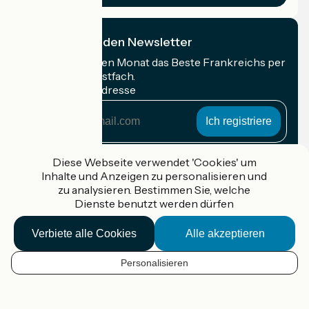
Ich abonniere den Newsletter
Erhalten Sie jeden Monat das Beste Frankreichs per
Rad in Ihrem Postfach.
Meine E-Mail-Adresse
Meine
E-
Mail-
Anmeldebedingungen
Adresse
Diese Webseite verwendet 'Cookies' um
Inhalte und Anzeigen zu personalisieren und
Gefördert im Rahmen von Destination France
zu analysieren. Bestimmen Sie, welche
Dienste benutzt werden dürfen
Verbiete alle Cookies
Alle akzeptieren
Accueil Vélo Pro
Kontakt
Personalisieren
Rechtliche Informationen
DE
Kontakt
Privacy policy
Kartenoptionen
Réalisation :
StudioJuillet
et
France Vélo Tourisme