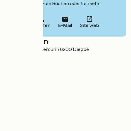
deren Website zum Buchen oder für mehr
Informationen.
Anrufen
E-Mail
Site web
Localisation
30 boulevard de Verdun 76200 Dieppe