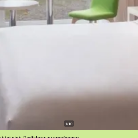
1
/
10
ichtet sich, Radfahrer zu empfangen.