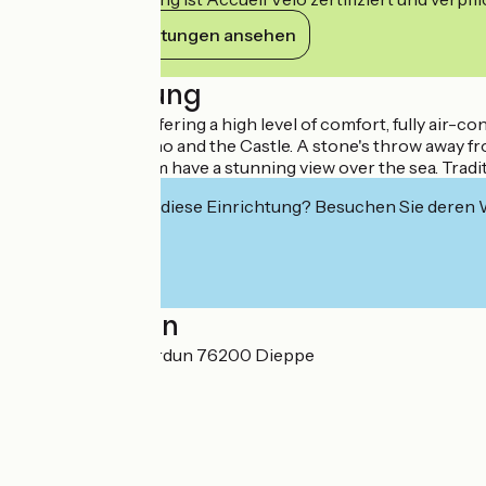
Ihre Verpflichtungen ansehen
Beschreibung
Four-star hotel offering a high level of comfort, fully air
Dieppe", the Casino and the Castle. A stone's throw away 
Suites, half of them have a stunning view over the sea. Trad
Interessiert Sie diese Einrichtung? Besuchen Sie deren
Localisation
1 boulevard de Verdun 76200 Dieppe