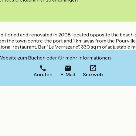
-conditioned and renovated in 2008, located opposite the beac
from the town centre, the port and 1 km away from the Pourvil
itional restaurant. Bar "Le Verrazane". 330 sq m of adjustable 
 Website zum Buchen oder für mehr Informationen.
Anrufen
E-Mail
Site web