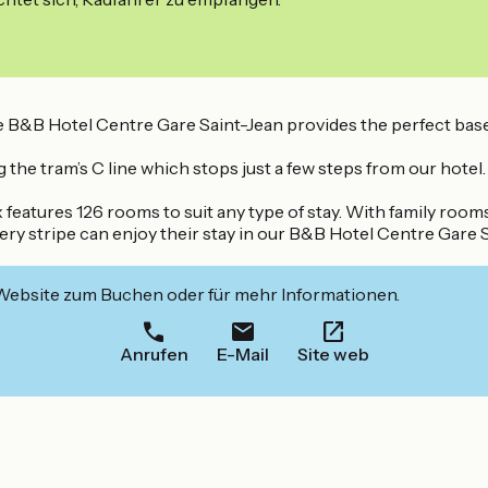
 the B&B Hotel Centre Gare Saint-Jean provides the perfect b
 the tram’s C line which stops just a few steps from our hotel.
 features 126 rooms to suit any type of stay. With family roo
every stripe can enjoy their stay in our B&B Hotel Centre Gar
 Website zum Buchen oder für mehr Informationen.
Anrufen
E-Mail
Site web