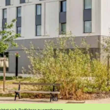
1
/
5
ichtet sich, Radfahrer zu empfangen.