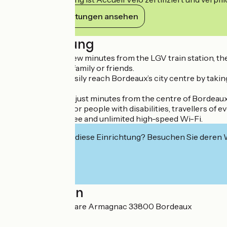
Ihre Verpflichtungen ansehen
Beschreibung
Ideally situated a few minutes from the LGV train station,
holiday with your family or friends.
Our guests can easily reach Bordeaux’s city centre by taking
Our hotel located just minutes from the centre of Bordeaux
equipped rooms for people with disabilities, travellers of 
you’ll also enjoy free and unlimited high-speed Wi-Fi.
Interessiert Sie diese Einrichtung? Besuchen Sie deren
Localisation
7 allée du Corail Gare Armagnac 33800 Bordeaux