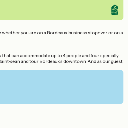
ase whether you are on a Bordeaux business stopover or on a
ms that can accommodate up to 4 people and four specially
e Saint-Jean and tour Bordeaux’s downtown. And as our guest,