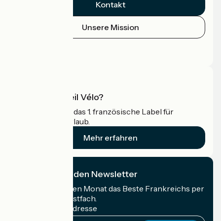
Kontakt
Unsere Mission
Pressebereich
Profi-Bereich
Was ist Accueil Vélo?
Accueil Vélo ist das 1. französische Label für
Radfahrer im Urlaub.
Mehr erfahren
Ich abonniere den Newsletter
Erhalten Sie jeden Monat das Beste Frankreichs per
Rad in Ihrem Postfach.
Meine E-Mail-Adresse