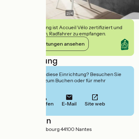
2
/
4
Diese Einrichtung ist Accueil Vélo zertifiziert und
verpflichtet sich, Radfahrer zu empfangen.
Ihre Verpflichtungen ansehen
Beschreibung
Interessiert Sie diese Einrichtung? Besuchen Sie
deren Website zum Buchen oder für mehr
Informationen.
Anrufen
E-Mail
Site web
Localisation
15 bis rue de Strasbourg 44100 Nantes