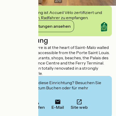
2
/
17
Diese Einrichtung ist Accueil Vélo zertifiziert und
verpflichtet sich, Radfahrer zu empfangen.
Ihre Verpflichtungen ansehen
Beschreibung
The Hotel du Louvre is at the heart of Saint-Malo walled
town and is easily accessible from the Porte Saint Louis.
It is close to restaurants, shops, beaches, the Palais des
Congrès Conference Centre and the Ferry Terminal.
The hotel has been totally renovated in a strongly
contemporary style.
Interessiert Sie diese Einrichtung? Besuchen Sie
deren Website zum Buchen oder für mehr
Informationen.
Anrufen
E-Mail
Site web