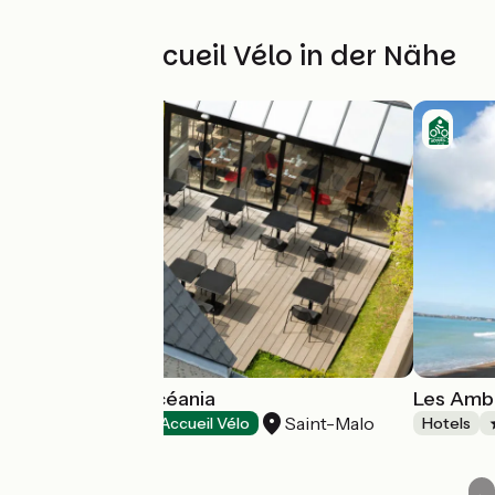
Weitere Accueil Vélo in der Nähe
Hôtel Escale Océania
Les Amb
Saint-Malo
Hotels
Accueil Vélo
Hotels