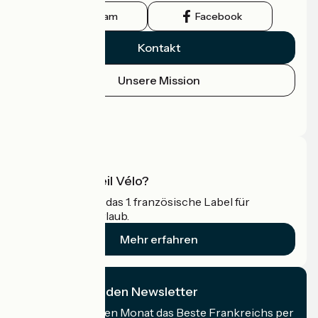
Instagram
Facebook
Kontakt
Unsere Mission
Pressebereich
Profi-Bereich
Was ist Accueil Vélo?
Accueil Vélo ist das 1. französische Label für
Radfahrer im Urlaub.
Mehr erfahren
Ich abonniere den Newsletter
Erhalten Sie jeden Monat das Beste Frankreichs per