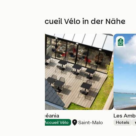
Weitere Accueil Vélo in der Nähe
Hôtel Escale Océania
Les Amb
Saint-Malo
Hotels
Accueil Vélo
Hotels