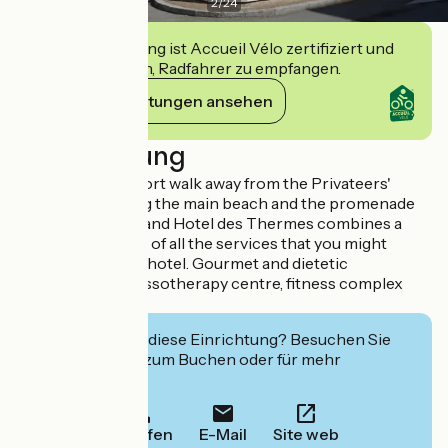
2
/
24
Diese Einrichtung ist Accueil Vélo zertifiziert und
verpflichtet sich, Radfahrer zu empfangen.
Ihre Verpflichtungen ansehen
Beschreibung
Located only a short walk away from the Privateers'
Town, overlooking the main beach and the promenade
(Le Sillon), the Grand Hotel des Thermes combines a
breathtaking view of all the services that you might
expect in a luxury hotel. Gourmet and dietetic
restaurants, thalassotherapy centre, fitness complex
and spa pool.
Interessiert Sie diese Einrichtung? Besuchen Sie
deren Website zum Buchen oder für mehr
Informationen.
Anrufen
E-Mail
Site web