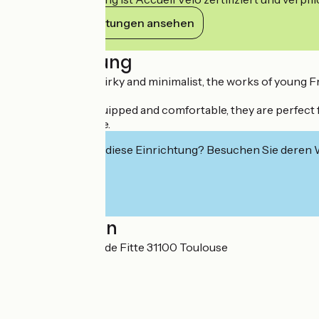
Ihre Verpflichtungen ansehen
Beschreibung
Inspired by the quirky and minimalist, the works of young 
Practical, well-equipped and comfortable, they are perfect 
hour room service.
Interessiert Sie diese Einrichtung? Besuchen Sie deren
Localisation
25 Allées Charles de Fitte 31100 Toulouse