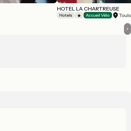
HOTEL LA CHARTREUSE
Toul
Hotels
Accueil Vélo