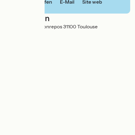
Anrufen
E-Mail
Site web
Localisation
4 Bis Boulevard Bonrepos 31100 Toulouse