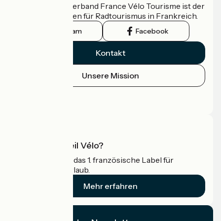
Der nationale Verband France Vélo Tourisme ist der
offizielle Leitfaden für Radtourismus in Frankreich.
Instagram
Facebook
Kontakt
Unsere Mission
Pressebereich
Profi-Bereich
Was ist Accueil Vélo?
Accueil Vélo ist das 1. französische Label für
Radfahrer im Urlaub.
Mehr erfahren