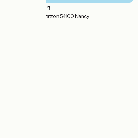
Localisation
3 Rue de l'Armée Patton 54100 Nancy