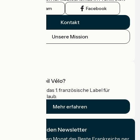
Instagram
Facebook
Kontakt
Unsere Mission
Pressebereich
Profi-Bereich
Was ist Accueil Vélo?
Accueil Vélo ist das 1. französische Label für
Radfahrer im Urlaub.
Mehr erfahren
Ich abonniere den Newsletter
Erhalten Sie jeden Monat das Beste Frankreichs per