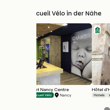
Weitere Accueil Vélo in der Nähe
Hôtel Ibis Budget Nancy Centre
Hôtel d'
Nancy
Hotels
Accueil Vélo
Hotels