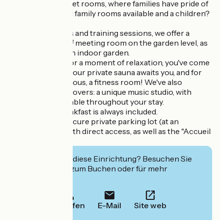
renovated and quiet rooms, where families have pride of
place, with several family rooms available and a children?
s play area.
For your seminars and training sessions, we offer a
bright, quiet 50 m² meeting room on the garden level, as
well as a bar and an indoor garden.
If you're looking for a moment of relaxation, you've come
to the right place: our private sauna awaits you, and for
the more courageous, a fitness room! We've also
thought of music lovers: a unique music studio, with
instruments available throughout your stay.
At Ibis Styles, breakfast is always included.
The hotel has a secure private parking lot (at an
additional cost) with direct access, as well as the "Accueil
vélo" label.
Interessiert Sie diese Einrichtung? Besuchen Sie
deren Website zum Buchen oder für mehr
Informationen.
Anrufen
E-Mail
Site web