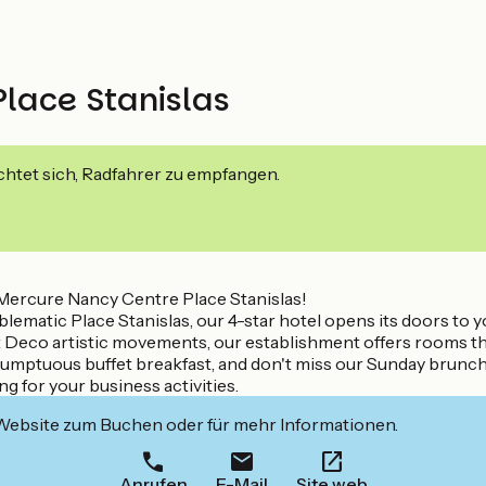
lace Stanislas
ichtet sich, Radfahrer zu empfangen.
t Mercure Nancy Centre Place Stanislas!
mblematic Place Stanislas, our 4-star hotel opens its doors to y
t Deco artistic movements, our establishment offers rooms th
ur sumptuous buffet breakfast, and don't miss our Sunday bru
ing for your business activities.
 Website zum Buchen oder für mehr Informationen.
Anrufen
E-Mail
Site web