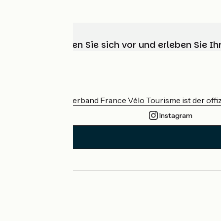
Wählen, bereiten Sie sich vor und erleben Sie 
Wer sind wir?
Der nationale Verband France Vélo Tourisme ist der offiz
Instagram
Pressebereich
Profi-Bereich