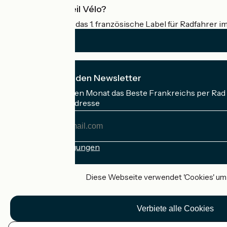
Was ist Accueil Vélo?
Accueil Vélo ist das 1. französische Label für Radfahrer i
Ich abonniere den Newsletter
Erhalten Sie jeden Monat das Beste Frankreichs per Rad 
Meine E-Mail-Adresse
Meine
E-
Mail-
Anmeldebedingungen
Adresse
Gefördert im Rahmen von Destination France
Diese Webseite verwendet 'Cookies' um I
Verbiete alle Cookies
Accueil Vélo Pro
Kontakt