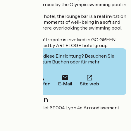
room or on the terrace by the Olympic swimming pool in
fine weather.
In the heart of the hotel, the lounge bar is a real invitation
to spend pleasant moments of well-being in a soft and
soothing atmosphere, overlooking the swimming pool.
The Hotel Lyon Métropole is involved in GO GREEN
programme initiated by ARTELOGE hotel group.
Interessiert Sie diese Einrichtung? Besuchen Sie
deren Website zum Buchen oder für mehr
Informationen.
Anrufen
E-Mail
Site web
Localisation
85 quai Joseph Gillet 69004 Lyon 4e Arrondissement