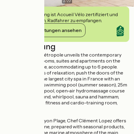
2
/
22
Diese Einrichtung ist Accueil Vélo zertifiziert und
verpflichtet sich, Radfahrer zu empfangen.
Ihre Verpflichtungen ansehen
Beschreibung
The Hotel Lyon Métropole unveils the contemporary
charm of its 174 rooms, suites and apartments on the
banks of the Saône, accommodating up to 6 people.
For your moments of relaxation, push the doors of the
Spa Lyon Plage: the largest city spa in France with an
outdoor Olympic swimming pool (summer season), 25m
indoor swimming pool, open-air hydromassage course
heated all year round, whirlpool, sauna and hammam,
massage parlours, fitness and cardio-training room,
tennis courts...
At the Brasserie Lyon Plage, Chef Clément Lopez offers
you a refined cuisine, prepared with seasonal products,
to be enjoyed in the marine atmosphere of the main