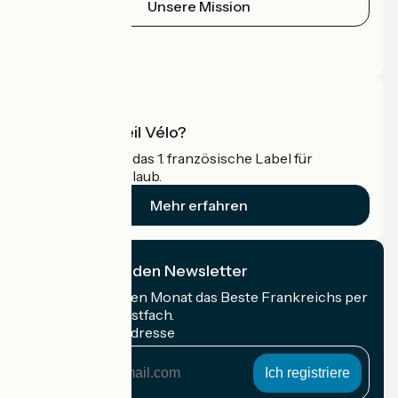
Unsere Mission
Pressebereich
Profi-Bereich
Was ist Accueil Vélo?
Accueil Vélo ist das 1. französische Label für
Radfahrer im Urlaub.
Mehr erfahren
Ich abonniere den Newsletter
Erhalten Sie jeden Monat das Beste Frankreichs per
Rad in Ihrem Postfach.
Meine E-Mail-Adresse
Meine
E-