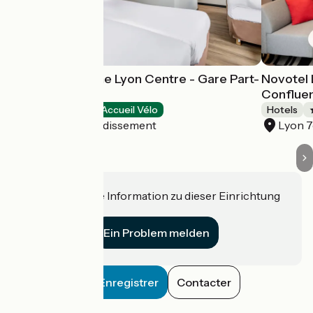
Campanile Prime Lyon Centre - Gare Part-
Novotel 
Dieu
Conflue
Hotels
Accueil Vélo
Hotels
Lyon 3e Arrondissement
Lyon 
Haben Sie eine Information zu dieser Einrichtung
für uns?
Ein Problem melden
Enregistrer
Contacter