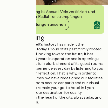
2
/
7
Diese Einrichtung ist Accueil Vélo zertifiziert und
verpflichtet sich, Radfahrer zu empfangen.
Ihre Verpflichtungen ansehen
Beschreibung
The Hôtel Roosevelt's history has made it the
establishment it is today. Proud of its past, firmly rooted
in the present, and looking toward the future, it has
evolved over its 50 years in operation and is opening a
new chapter with a full refurbishment of its guest rooms.
We build on our experience every day by listening to you
and taking time for reflection. That is why, in order to
keep up with the times, we have redesigned our facilities
(Wifi, Bar, fitness room, secure car park) and our visual
identity in order to remain your go-to hotel in Lyon.
The Roosevelt is your destination for quality
accommodation in the heart of the city, always adapting
to meet your needs.