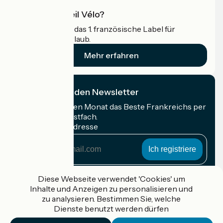
Was ist Accueil Vélo?
Accueil Vélo ist das 1. französische Label für
Radfahrer im Urlaub.
Mehr erfahren
Ich abonniere den Newsletter
Erhalten Sie jeden Monat das Beste Frankreichs per
Rad in Ihrem Postfach.
Meine E-Mail-Adresse
Meine
E-
Mail-
Anmeldebedingungen
Adresse
Diese Webseite verwendet 'Cookies' um
Inhalte und Anzeigen zu personalisieren und
Gefördert im Rahmen von Destination France
zu analysieren. Bestimmen Sie, welche
Dienste benutzt werden dürfen