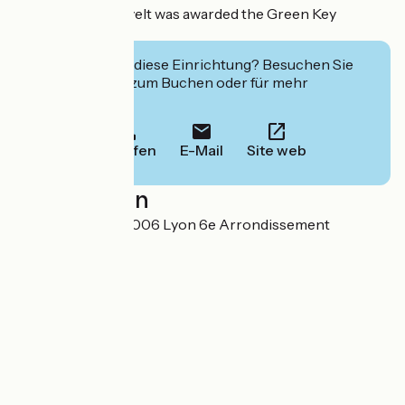
The Hôtel Roosevelt was awarded the Green Key
certification.
Interessiert Sie diese Einrichtung? Besuchen Sie
deren Website zum Buchen oder für mehr
Informationen.
Anrufen
E-Mail
Site web
Localisation
48 rue de Sèze 69006 Lyon 6e Arrondissement