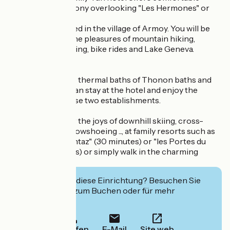
rooms with a balcony overlooking "Les Hermones" or
"La Dent d'Oche".
The hotel is located in the village of Armoy. You will be
able to discover the pleasures of mountain hiking,
starting in the spring, bike rides and Lake Geneva.
Being close to the thermal baths of Thonon baths and
Evian baths, you can stay at the hotel and enjoy the
health care of these two establishments.
In winter, discover the joys of downhill skiing, cross-
country skiing, snowshoeing ..., at family resorts such as
"Bellevaux Hirmentaz" (30 minutes) or "les Portes du
Soleil" (40 minutes) or simply walk in the charming
village.
Interessiert Sie diese Einrichtung? Besuchen Sie
deren Website zum Buchen oder für mehr
Informationen.
Anrufen
E-Mail
Site web