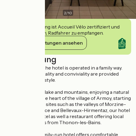
2
/
10
Diese Einrichtung ist Accueil Vélo zertifiziert und
verpflichtet sich, Radfahrer zu empfangen.
Ihre Verpflichtungen ansehen
Beschreibung
Founded in 1860, the hotel is operated in a family way.
Hospitality, hospitality and conviviality are provided
according to a lifestyle.
Located between lake and mountains, enjoying a natural
environment in the heart of the village of Armoy, starting
from many tourist sites such as the valleys of Morzine-
Avoriaz, Abondance and Bellevaux-Hirmentaz, our hotel
offers a quality hotel as well a restaurant offering local
cuisine a few steps from Thonon-les-Bains.
This charming, family-run hotel offers comfortable