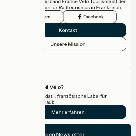
Der nationale Verband France Vélo Tourisme ist der
offizielle Leitfaden für Radtourismus in Frankreich.
Instagram
Facebook
Kontakt
Unsere Mission
Pressebereich
Profi-Bereich
Was ist Accueil Vélo?
Accueil Vélo ist das 1. französische Label für
Radfahrer im Urlaub.
Mehr erfahren
Ich abonniere den Newsletter