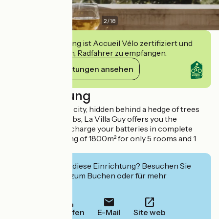
2
/
18
Diese Einrichtung ist Accueil Vélo zertifiziert und
verpflichtet sich, Radfahrer zu empfangen.
Ihre Verpflichtungen ansehen
Beschreibung
In the heart of the city, hidden behind a hedge of trees
and vigorous shrubs, La Villa Guy offers you the
opportunity to recharge your batteries in complete
serenity in a setting of 1800m² for only 5 rooms and 1
hectare of park.
Interessiert Sie diese Einrichtung? Besuchen Sie
deren Website zum Buchen oder für mehr
Informationen.
Anrufen
E-Mail
Site web