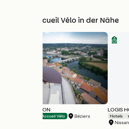
Weitere Accueil Vélo in der Nähe
HOTEL LA PRISON
LOGIS 
Béziers
Hotels
Accueil Vélo
Hotels
Nissan