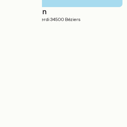
Localisation
2 Rue Giuseppe Verdi 34500 Béziers