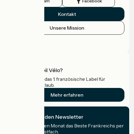
Instagram
Facebook
Kontakt
Unsere Mission
Pressebereich
Profi-Bereich
Was ist Accueil Vélo?
Accueil Vélo ist das 1. französische Label für
Radfahrer im Urlaub.
Mehr erfahren
Ich abonniere den Newsletter
Erhalten Sie jeden Monat das Beste Frankreichs per
Rad in Ihrem Postfach.