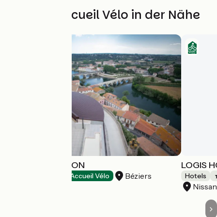
Weitere Accueil Vélo in der Nähe
HOTEL LA PRISON
LOGIS 
Béziers
Hotels
Accueil Vélo
Hotels
Nissan