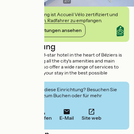
2
/
7
Diese Einrichtung ist Accueil Vélo zertifiziert und
verpflichtet sich, Radfahrer zu empfangen.
Ihre Verpflichtungen ansehen
Beschreibung
This magnificent 3-star hotel in the heart of Béziers is
ideal for accessing all the city's amenities and main
attractions. We also offer a wide range of services to
ensure you enjoy your stay in the best possible
conditions.
Interessiert Sie diese Einrichtung? Besuchen Sie
deren Website zum Buchen oder für mehr
Informationen.
Anrufen
E-Mail
Site web