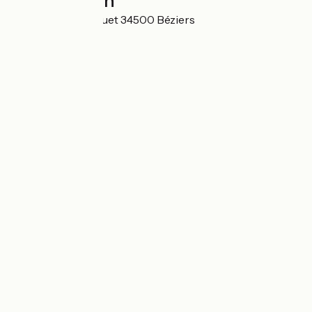
Localisation
28 Allées Paul Riquet 34500 Béziers