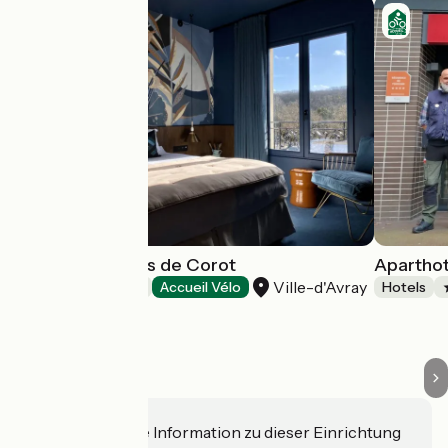
Hôtel Les Etangs de Corot
Aparthot
Ville-d'Avray
Hotels
Accueil Vélo
Hotels
Haben Sie eine Information zu dieser Einrichtung