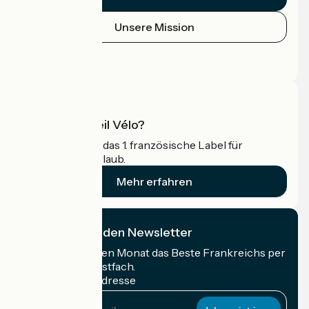
Unsere Mission
Pressebereich
Profi-Bereich
Was ist Accueil Vélo?
Accueil Vélo ist das 1. französische Label für
Radfahrer im Urlaub.
Mehr erfahren
Ich abonniere den Newsletter
Erhalten Sie jeden Monat das Beste Frankreichs per
Rad in Ihrem Postfach.
Meine E-Mail-Adresse
Meine