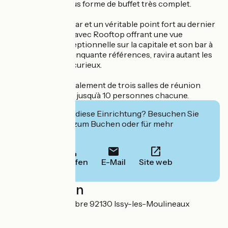
déjeuner servi sous forme de buffet très complet.
Un salon lounge bar et un véritable point fort au dernier
étage : un Skybab avec Rooftop offrant une vue
panoramique exceptionnelle sur la capitale et son bar à
gin, avec plus de cinquante références, ravira autant les
amateurs que les curieux.
L’hôtel dispose également de trois salles de réunion
pouvant accueillir jusqu’à 10 personnes chacune.
Interessiert Sie diese Einrichtung? Besuchen Sie
deren Website zum Buchen oder für mehr
Informationen.
Anrufen
E-Mail
Site web
Localisation
5 rue du 4 Septembre 92130 Issy-les-Moulineaux