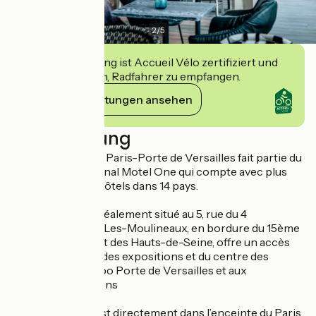
2
/
5
Diese Einrichtung ist Accueil Vélo zertifiziert und
verpflichtet sich, Radfahrer zu empfangen.
Ihre Verpflichtungen ansehen
Beschreibung
L’hôtel Motel One Paris-Porte de Versailles fait partie du
groupe international Motel One qui compte avec plus
d’une centaine d’hôtels dans 14 pays.
L’établissement idéalement situé au 5, rue du 4
septembre à Issy-Les-Moulineaux, en bordure du 15ème
arrondissement et des Hauts-de-Seine, offre un accès
immédiat au parc des expositions et du centre des
congrès Paris Expo Porte de Versailles et aux
transports parisiens
L’établissement est directement dans l’enceinte du Paris