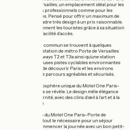
Expo Porte de Versailles, un emplacement idéal pour les
visiteurs de salons professionnels comme pour les
voyageurs d’affaires. Pensé pour offrir un maximum de
confort dans un cadre très design à un prix raisonnable,
l’hôtel séduit également les touristes grâce à sa situation
privilégiée et à sa facilité d’accès.
Les transports en commun se trouvent à quelques
minutes à pied : la station de métro Porte de Versailles
(ligne 12), les tramways T2 et T3a ainsi qu’une station
Vélib’. Les nombreuses pistes cyclables environnantes
permettent aussi de découvrir Paris et les environs
autrement, au fil de parcours agréables et sécurisés.
Dès l’entrée, l’atmosphère unique du Motel One Paris–
Porte de Versailles se révèle. Le design mêle élégance
française et modernité, avec des clins d’œil à l’art et à la
culture parisienne.
Les 347 chambres du Motel One Paris–Porte de
Versailles offrent tout le nécessaire pour un séjour
confortable et commencer la journée avec un bon petit-