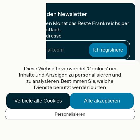
Ich abonniere den Newsletter
Erhalten Sie jeden Monat das Beste Frankreichs per
Rad in Ihrem Postfach.
Meine E-Mail-Adresse
Meine
E-
Mail-
Anmeldebedingungen
Adresse
Diese Webseite verwendet 'Cookies' um
Inhalte und Anzeigen zu personalisieren und
Gefördert im Rahmen von Destination France
zu analysieren. Bestimmen Sie, welche
Dienste benutzt werden dürfen
Verbiete alle Cookies
Alle akzeptieren
Accueil Vélo Pro
Kontakt
Personalisieren
Rechtliche Informationen
DE
Kontakt
Privacy policy
Kartenoptionen
Réalisation :
StudioJuillet
et
France Vélo Tourisme