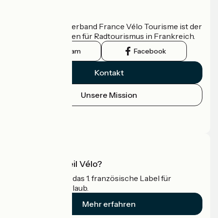
Wer sind wir?
Der nationale Verband France Vélo Tourisme ist der
offizielle Leitfaden für Radtourismus in Frankreich.
Instagram
Facebook
Kontakt
Unsere Mission
Pressebereich
Profi-Bereich
Was ist Accueil Vélo?
Accueil Vélo ist das 1. französische Label für
Radfahrer im Urlaub.
Mehr erfahren