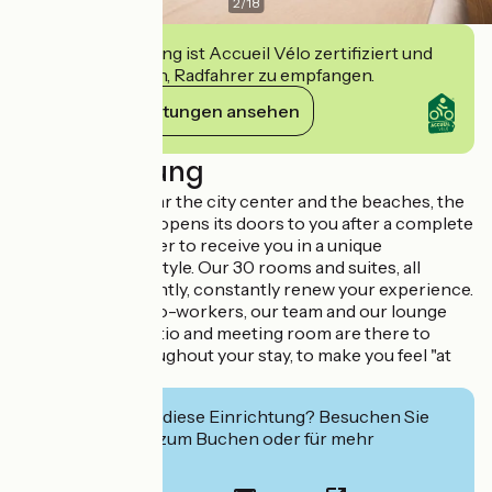
2
/
18
Diese Einrichtung ist Accueil Vélo zertifiziert und
verpflichtet sich, Radfahrer zu empfangen.
Ihre Verpflichtungen ansehen
Beschreibung
Ideally located near the city center and the beaches, the
T Boutique Hotel opens its doors to you after a complete
renovation in order to receive you in a unique
atmosphere and style. Our 30 rooms and suites, all
decorated differently, constantly renew your experience.
For travelers or co-workers, our team and our lounge
areas, outdoor patio and meeting room are there to
support you throughout your stay, to make you feel "at
home".
Interessiert Sie diese Einrichtung? Besuchen Sie
deren Website zum Buchen oder für mehr
Informationen.