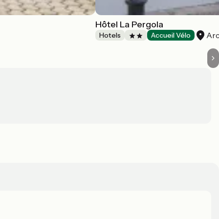
Hôtel La Pergola
Ar
Hotels
Accueil Vélo