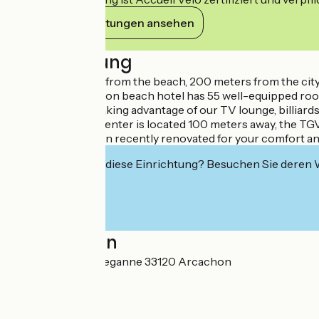
Ihre Verpflichtungen ansehen
Beschreibung
Enjoy 100 meters from the beach, 200 meters from the city c
work. The Arcachon beach hotel has 55 well-equipped rooms
You will relax by taking advantage of our TV lounge, billiard
The convention center is located 100 meters away, the TG
The hotel has been recently renovated for your comfort and
Interessiert Sie diese Einrichtung? Besuchen Sie deren
Localisation
10 avenue Nelly Deganne 33120 Arcachon