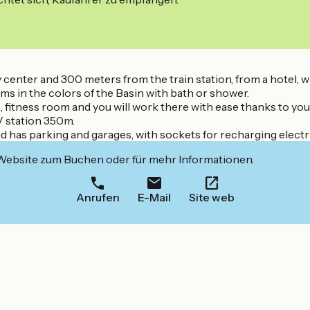
enter and 300 meters from the train station, from a hotel, wh
 in the colors of the Basin with bath or shower.
s, fitness room and you will work there with ease thanks to you
V station 350m.
 has parking and garages, with sockets for recharging electri
 Website zum Buchen oder für mehr Informationen.
Anrufen
E-Mail
Site web