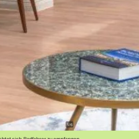
1
/
6
ichtet sich, Radfahrer zu empfangen.