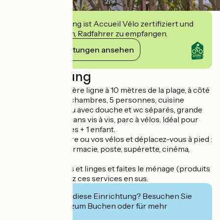
2
/
9
Diese Einrichtung ist Accueil Vélo zertifiziert und
verpflichtet sich, Radfahrer zu empfangen.
Ihre Verpflichtungen ansehen
Beschreibung
parking privé, en 1ère ligne à 10 mètres de la plage, à côté
de la voie verte, 2 chambres, 5 personnes, cuisine
équipée, salle d'eau avec douche et wc séparés, grande
terrasse (30 m2) sans vis à vis, parc à vélos. Idéal pour
famille ou 2 couples + 1 enfant.
Posez votre voiture ou vos vélos et déplacez-vous à pied :
à 400 mètres, pharmacie, poste, supérette, cinéma,
restaurants.
Amenez vos draps et linges et faites le ménage (produits
sur place) ou payez ces services en sus.
Interessiert Sie diese Einrichtung? Besuchen Sie
deren Website zum Buchen oder für mehr
Informationen.