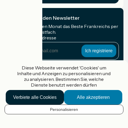
Ich abonniere den Newsletter
Erhalten Sie jeden Monat das Beste Frankreichs per
Rad in Ihrem Postfach.
Meine E-Mail-Adresse
Meine
E-
Mail-
Anmeldebedingungen
Adresse
Diese Webseite verwendet 'Cookies' um
Inhalte und Anzeigen zu personalisieren und
Gefördert im Rahmen von Destination France
zu analysieren. Bestimmen Sie, welche
Dienste benutzt werden dürfen
Verbiete alle Cookies
Alle akzeptieren
Accueil Vélo Pro
Kontakt
Personalisieren
Rechtliche Informationen
DE
Kontakt
Privacy policy
Kartenoptionen
Réalisation :
StudioJuillet
et
France Vélo Tourisme