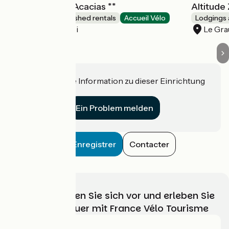
LA Maison des Acacias **
Altitude
Lodgings and furnished rentals
Accueil Vélo
Lodgings 
Le Grau-du-Roi
Le Gra
Haben Sie eine Information zu dieser Einrichtung
für uns?
Ein Problem melden
Enregistrer
Contacter
Wählen, bereiten Sie sich vor und erleben Sie
Ihr Radabenteuer mit France Vélo Tourisme