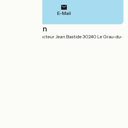
E-Mail
Localisation
700 boulevard Docteur Jean Bastide 30240 Le Grau-du-
Roi