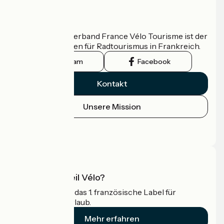
Wer sind wir?
Der nationale Verband France Vélo Tourisme ist der
offizielle Leitfaden für Radtourismus in Frankreich.
Instagram
Facebook
Kontakt
Unsere Mission
Pressebereich
Profi-Bereich
Was ist Accueil Vélo?
Accueil Vélo ist das 1. französische Label für
Radfahrer im Urlaub.
Mehr erfahren