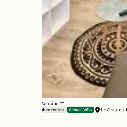
LA Maison des Acacias **
Le Grau-du-
Lodgings and furnished rentals
Accueil Vélo