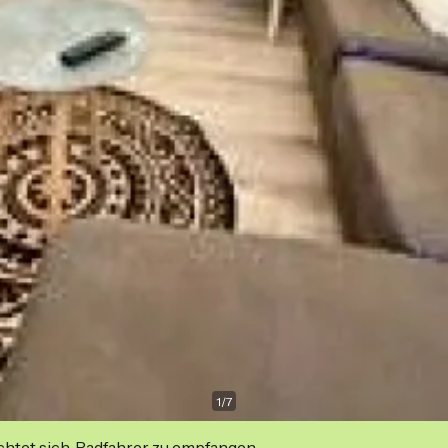
1
/
7
ichtet sich, Radfahrer zu empfangen.