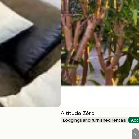
Altitude Zéro
Lodgings and furnished rentals
Acc