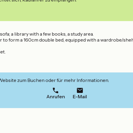
ofa; a library with a few books, a study area.
to form a 160cm double bed, equipped with a wardrobe/shelves
et.
 Website zum Buchen oder für mehr Informationen.
Anrufen
E-Mail