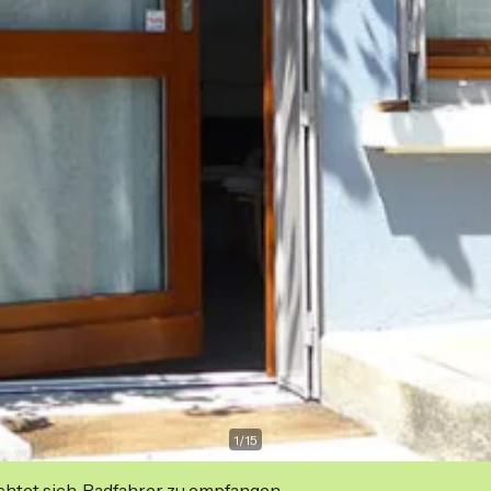
1
/
15
ichtet sich, Radfahrer zu empfangen.