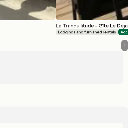
La Tranquilitude - Gîte Le Déj
Lodgings and furnished rentals
Acc