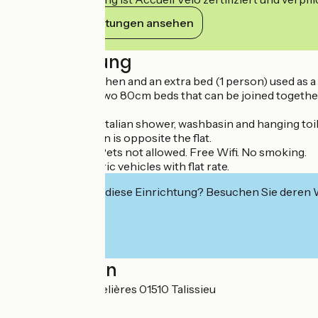
Ihre Verpflichtungen ansehen
Beschreibung
A living room/kitchen and an extra bed (1 person) used as a s
A bedroom with two 80cm beds that can be joined together 
of drawers.
A bathroom with Italian shower, washbasin and hanging toil
The private garden is opposite the flat.
Private car park. Pets not allowed. Free Wifi. No smoking.
Charger for electric vehicles with flat rate.
Interessiert Sie diese Einrichtung? Besuchen Sie deren
Localisation
52 allée des Chapelières 01510 Talissieu