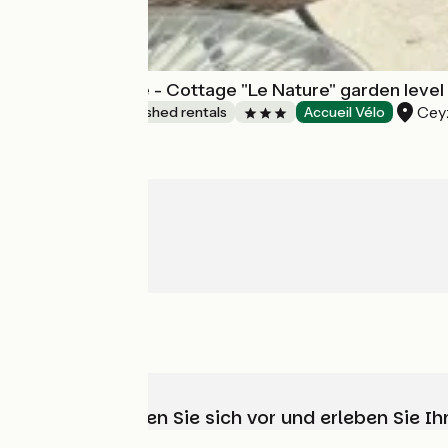
La Tranquilitude - Cottage "Le Nature" garden level
Cey
Lodgings and furnished rentals
Accueil Vélo
Wählen, bereiten Sie sich vor und erleben Sie 