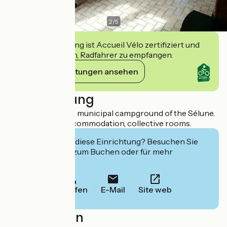
2
/
5
Diese Einrichtung ist Accueil Vélo zertifiziert und
verpflichtet sich, Radfahrer zu empfangen.
Ihre Verpflichtungen ansehen
Beschreibung
Gîte d'étape in the municipal campground of the Sélune.
Fully equipped accommodation, collective rooms.
Interessiert Sie diese Einrichtung? Besuchen Sie
deren Website zum Buchen oder für mehr
Informationen.
Anrufen
E-Mail
Site web
Localisation