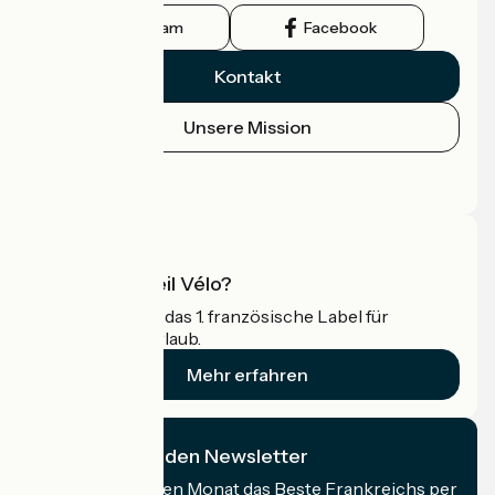
Instagram
Facebook
Kontakt
Unsere Mission
Pressebereich
Profi-Bereich
Was ist Accueil Vélo?
Accueil Vélo ist das 1. französische Label für
Radfahrer im Urlaub.
Mehr erfahren
Ich abonniere den Newsletter
Erhalten Sie jeden Monat das Beste Frankreichs per