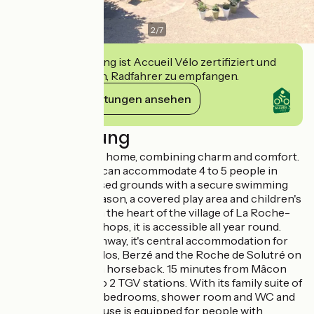
2
/
7
Diese Einrichtung ist Accueil Vélo zertifiziert und
verpflichtet sich, Radfahrer zu empfangen.
Ihre Verpflichtungen ansehen
Beschreibung
Our gîte is a family home, combining charm and comfort.
The ground floor can accommodate 4 to 5 people in
2800 m² of enclosed grounds with a secure swimming
pool, heated in season, a covered play area and children's
play equipment. In the heart of the village of La Roche-
Vineuse, with its shops, it is accessible all year round.
Close to the greenway, it's central accommodation for
exploring Pierreclos, Berzé and the Roche de Solutré on
foot, by bike or on horseback. 15 minutes from Mâcon
and Cluny, close to 2 TGV stations. With its family suite of
2 communicating bedrooms, shower room and WC and
its kitchen, the house is equipped for people with