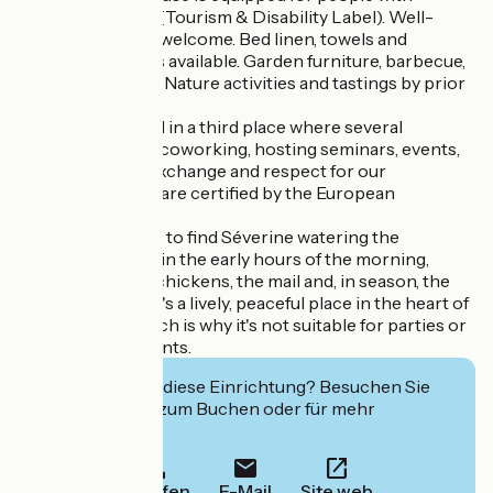
reduced mobility (Tourism & Disability Label). Well-
behaved pets are welcome. Bed linen, towels and
cleaning products available. Garden furniture, barbecue,
baby kit provided. Nature activities and tastings by prior
arrangement.
The gîte is located in a third place where several
activities coexist: coworking, hosting seminars, events,
etc., in a spirit of exchange and respect for our
environment (we are certified by the European
ecolabel)...
So it's not unusual to find Séverine watering the
vegetable garden in the early hours of the morning,
looking after the chickens, the mail and, in season, the
swimming pool... It's a lively, peaceful place in the heart of
a quiet village, which is why it's not suitable for parties or
wedding-type events.
Interessiert Sie diese Einrichtung? Besuchen Sie
deren Website zum Buchen oder für mehr
Informationen.
Anrufen
E-Mail
Site web