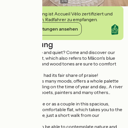
2
/
6
Diese Einrichtung ist Accueil Vélo zertifiziert und
verpflichtet sich, Radfahrer zu empfangen.
Ihre Verpflichtungen ansehen
Beschreibung
Looking for peace and quiet? Come and discover our
Saône-themed flat, which also refers to Mâcon's blue
lane. Its light blue and wood tones are sure to comfort
you!
This river has also had its fair share of praise!
The Saône, with its many moods, offers a whole palette
of colours depending on the time of year and day... A river
that has inspired poets, painters and many others...
You can relax alone or as a couple in this spacious,
harmonious and comfortable flat, which takes you to the
banks of the Saône, just a short walk from our
establishment.
What a privilege to be able to contemplate nature and