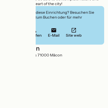
"sail" right in the heart of the city!
Interessiert Sie diese Einrichtung? Besuchen Sie
deren Website zum Buchen oder für mehr
Informationen.
Anrufen
E-Mail
Site web
Localisation
5 Rue des Minimes 71000 Mâcon