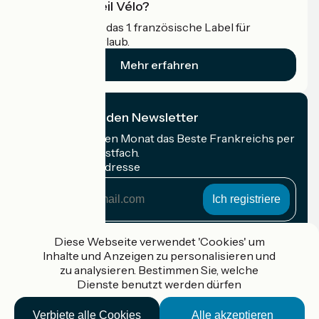
Was ist Accueil Vélo?
Accueil Vélo ist das 1. französische Label für
Radfahrer im Urlaub.
Mehr erfahren
Ich abonniere den Newsletter
Erhalten Sie jeden Monat das Beste Frankreichs per
Rad in Ihrem Postfach.
Meine E-Mail-Adresse
Meine
E-
Mail-
Anmeldebedingungen
Adresse
Diese Webseite verwendet 'Cookies' um
Inhalte und Anzeigen zu personalisieren und
Gefördert im Rahmen von Destination France
zu analysieren. Bestimmen Sie, welche
Dienste benutzt werden dürfen
Verbiete alle Cookies
Alle akzeptieren