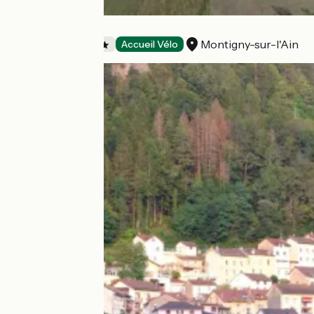
Camping du Gît
Montigny-sur-l'Ain
Campsites
Accueil Vélo