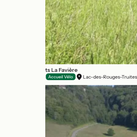
Camping-Chalets La Favière
Lac-des-Rouges-Truite
Campsites
Accueil Vélo