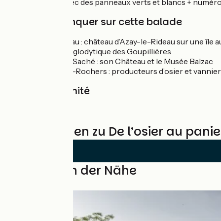
Boucle balisée avec des panneaux verts et blancs + numéro
À ne pas manquer sur cette balade
Azay le Rideau : château d’Azay-le-Rideau sur une île a
La Vallée troglodytique des Goupillières
Le village de Saché : son Château et le Musée Balzac
Villaines-les-Rochers : producteurs d’osier et vannie
Gare à proximité
Azay le Rideau
Bewertungen zu De l’osier au panie
Schleifen in der Nähe