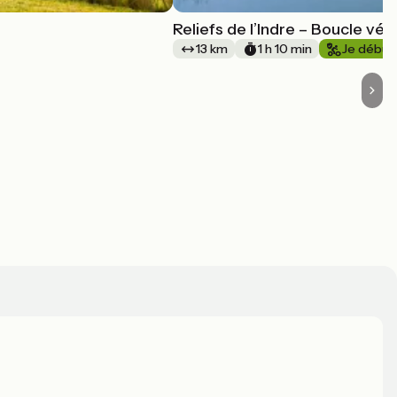
Reliefs de l’Indre – Boucle vél
13 km
1 h 10 min
Je début