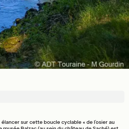
 élancer sur cette boucle cyclable « de l’osier au
, le musée Balzac (au sein du château de Saché) est