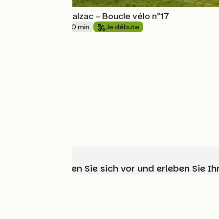
Sur les pas de Balzac – Boucle vélo n°17
18 km
2 h 00 min
Je débute
Wählen, bereiten Sie sich vor und erleben Sie 
Wer sind wir?