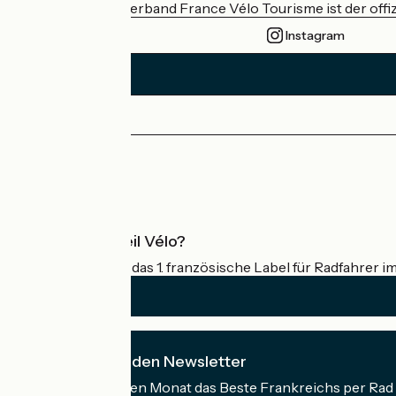
Der nationale Verband France Vélo Tourisme ist der offiz
Instagram
Pressebereich
Profi-Bereich
Was ist Accueil Vélo?
Accueil Vélo ist das 1. französische Label für Radfahrer i
Ich abonniere den Newsletter
Erhalten Sie jeden Monat das Beste Frankreichs per Rad 