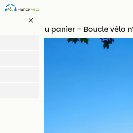
Direkt
zum
Inhalt
close
De l’osier au panier – Boucle vélo n