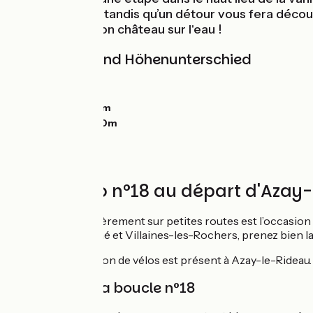
sur votre route, tandis qu’un détour vous fera déco
le-Rideau… et son château sur l'eau !
Steigungen und Höhenunterschied
Anstiege:
0m
Abstiege:
0m
Tiefster Punkt:
0m
Höchster Punkt:
0m
Circuit vélo n°18 au départ d'Azay-
Cette boucle entièrement sur petites routes est l’occasion de
Saché. Entre Saché et Villaines-les-Rochers, prenez bien la di
Un point de location de vélos est présent à Azay-le-Rideau.
Balisage de la boucle n°18