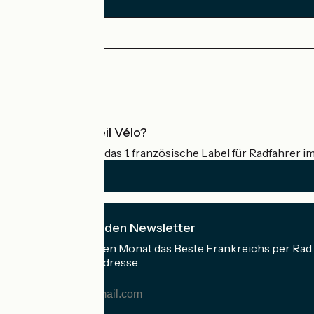
Illiers-Combray / Châteaudun
1
39 km
2 h 35 min
Mittel / Gute Grundkondition
Pressebereich
Profi-Bereich
Was ist Accueil Vélo?
Accueil Vélo ist das 1. französische Label für Radfahrer i
Ich abonniere den Newsletter
Erhalten Sie jeden Monat das Beste Frankreichs per Rad 
Meine E-Mail-Adresse
Meine
E-