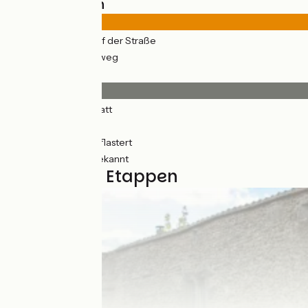
Straßentypen
252km
(86%) Auf der Straße
42km
(14%) Radweg
Belag
250km
(85%) Glatt
3km
(2%) Rauh
5km
(3%) Ungepflastert
35km
(12%) Unbekannt
9 genutzte Etappen