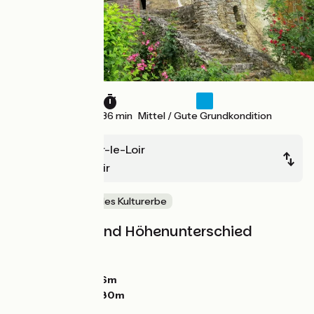
24 km
1 h 36 min
Mittel / Gute Grundkondition
Montoire-sur-le-Loir
Ruillé-sur-Loir
Natur & regionales Kulturerbe
Steigungen und Höhenunterschied
Anstiege:
10m
Abstiege:
21m
Tiefster Punkt:
56m
Höchster Punkt:
80m