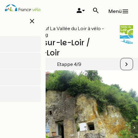
Direkt
zum
Menü
Inhalt
close
Alle Etappen auf La Vallée du Loir à vélo -
Loir-Tal Radweg
Montoire-sur-le-Loir /
Ruillé-sur-Loir
Etappe 4/9