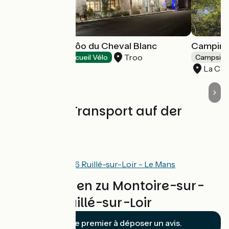
Hôtel le Petit Trôo du Cheval Blanc
Camping
Troo
Hotels
Accueil Vélo
Campsite
La Cha
Züge und Transport auf der
Route
SNCF
TIS network line 16 Ruillé-sur-Loir - Le Mans
Bewertungen zu Montoire-sur-
le-Loir / Ruillé-sur-Loir
Soyez le premier à déposer un avis.