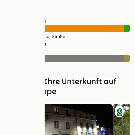
Straßentypen
23km
(95%) Auf der Straße
1km
(5%) Radweg
Belag
23km
(95%) Glatt
1km
(5%) Rauh
Finden Sie Ihre Unterkunft auf
dieser Etappe