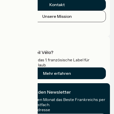
Kontakt
Unsere Mission
Pressebereich
Profi-Bereich
Was ist Accueil Vélo?
Accueil Vélo ist das 1. französische Label für
Radfahrer im Urlaub.
Mehr erfahren
Ich abonniere den Newsletter
Erhalten Sie jeden Monat das Beste Frankreichs per
Rad in Ihrem Postfach.
Meine E-Mail-Adresse