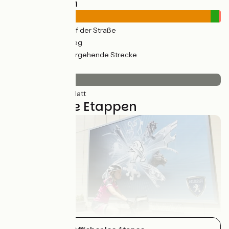
Straßentypen
363km
(97%) Auf der Straße
11km
(4%) Radweg
3km
(1%) Vorübergehende Strecke
Belag
374km
(100%) Glatt
11 genutzte Etappen
Montbéliard / Saint-Hyppolite