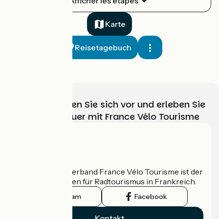
Afficher les étapes
1
33 km
2 h 13 min
Mittel / Gute Grundkondition
Karte
Reisetagebuch
Wählen, bereiten Sie sich vor und erleben Sie
Ihr Radabenteuer mit France Vélo Tourisme
Saint-Hyppolite / Goumois
2
32 km
2 h 07 min
Mittel / Gute Grundkondition
Wer sind wir?
Der nationale Verband France Vélo Tourisme ist der
offizielle Leitfaden für Radtourismus in Frankreich.
Instagram
Facebook
Kontakt