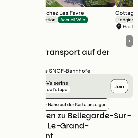
Gîte Les Pelaz - chez Les Favre
Cottage 
Group accommodation
Accueil Vélo
Lodgings 
Haut Valromey
Haut 
Züge und Transport auf der
Route
Nächstgelegene SNCF-Bahnhöfe
Bellegarde-sur-Valserine
Join
gare
0 m de l'étape
Bahnhöfe in der Nähe auf der Karte anzeigen
Bewertungen zu Bellegarde-Sur-
Valserine / Le-Grand-
Abergement