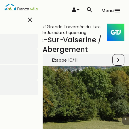
Direkt
zum
Menü
Inhalt
close
Alle Etappen auf Grande Traversée du Jura
per Rad - Große Juradurchquerung
Bellegarde-Sur-Valserine /
Le-Grand-Abergement
Etappe 10/11