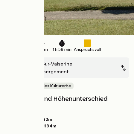
29 km
1 h 56 min
Anspruchsvoll
Bellegarde-Sur-Valserine
Le-Grand-Abergement
Natur & regionales Kulturerbe
Steigungen und Höhenunterschied
Anstiege:
844m
Abstiege:
379m
Tiefster Punkt:
362m
Höchster Punkt:
1194m