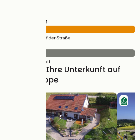
Straßentypen
29km
(100%) Auf der Straße
Belag
29km
(100%) Glatt
Finden Sie Ihre Unterkunft auf
dieser Etappe