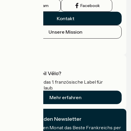
Instagram
Facebook
Kontakt
Unsere Mission
Pressebereich
Profi-Bereich
Was ist Accueil Vélo?
Accueil Vélo ist das 1. französische Label für
Radfahrer im Urlaub.
Mehr erfahren
Ich abonniere den Newsletter
Erhalten Sie jeden Monat das Beste Frankreichs per