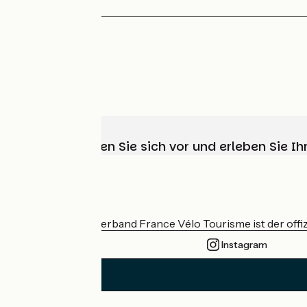
Wählen, bereiten Sie sich vor und erleben Sie 
Wer sind wir?
Der nationale Verband France Vélo Tourisme ist der offiz
Instagram
Tergnier / Ham
1