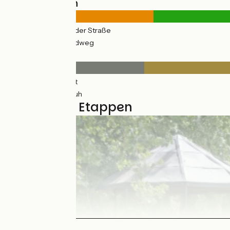
Straßentypen
38km
(22%) Auf der Straße
154km
(80%) Radweg
Belag
24km
(22%) Glatt
168km
(87%) Rauh
6 genutzte Etappen