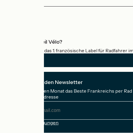
29 km
1 h 43 min
Anfänger
Pressebereich
Profi-Bereich
Was ist Accueil Vélo?
Accueil Vélo ist das 1. französische Label für Radfahrer i
Ich abonniere den Newsletter
Erhalten Sie jeden Monat das Beste Frankreichs per Rad 
Meine E-Mail-Adresse
Meine
E-
Mail-
Anmeldebedingungen
Adresse