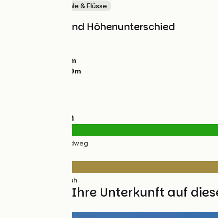
Malerische Kanäle & Flüsse
Steigungen und Höhenunterschied
Anstiege:
0m
Abstiege:
0m
Tiefster Punkt:
2m
Höchster Punkt:
9m
Straßentypen
16km
(100%) Radweg
Belag
16km
(100%) Rauh
Finden Sie Ihre Unterkunft auf die