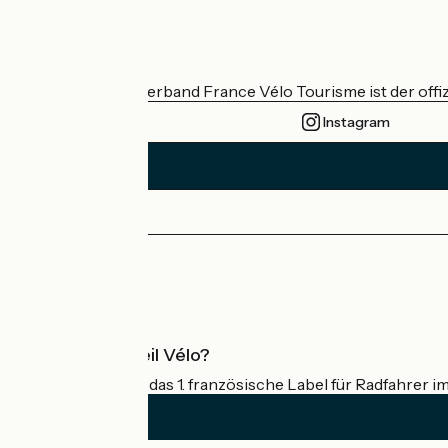
Wer sind wir?
Der nationale Verband France Vélo Tourisme ist der offiz
Instagram
Pressebereich
Profi-Bereich
Was ist Accueil Vélo?
Accueil Vélo ist das 1. französische Label für Radfahrer i