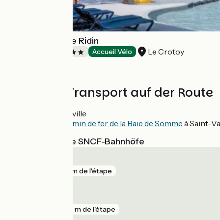
Yelloh! Village Le Ridin
Le Crotoy
Campsites
Accueil Vélo
Züge und Transport auf der Route
Gare à Abbeville
Gare du
Chemin de fer de la Baie de Somme
à Saint-V
Nächstgelegene SNCF-Bahnhöfe
Abbeville
gare
191 m de l'étape
Pont-Remy
gare
657 m de l'étape