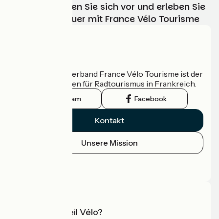
Wählen, bereiten Sie sich vor und erleben Sie
Ihr Radabenteuer mit France Vélo Tourisme
Régnié-Durette / Le Perréon
2
17 km
1 h 09 min
Anspruchsvoll
Wer sind wir?
Der nationale Verband France Vélo Tourisme ist der
offizielle Leitfaden für Radtourismus in Frankreich.
Instagram
Facebook
Kontakt
Unsere Mission
Le Perréon / Grandris
3
Pressebereich
17 km
1 h 06 min
Anspruchsvoll
Profi-Bereich
Was ist Accueil Vélo?