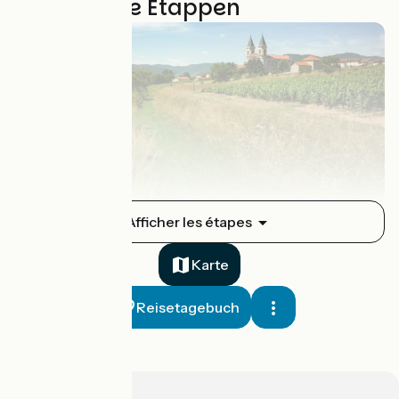
12 genutzte Etappen
Lancié / Régnié-Durette
Afficher les étapes
1
18 km
1 h 11 min
Mittel / Gute Grundkondition
Karte
Reisetagebuch