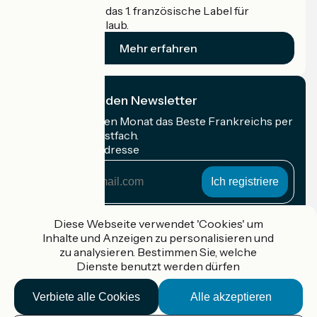
Accueil Vélo ist das 1. französische Label für
Radfahrer im Urlaub.
Mehr erfahren
Grandris / Col de la Croix de l'Orme
4
Ich abonniere den Newsletter
21 km
1 h 25 min
Anspruchsvoll
Erhalten Sie jeden Monat das Beste Frankreichs per
Rad in Ihrem Postfach.
Meine E-Mail-Adresse
Meine
E-
Mail-
Anmeldebedingungen
Adresse
Diese Webseite verwendet 'Cookies' um
Inhalte und Anzeigen zu personalisieren und
Gefördert im Rahmen von Destination France
zu analysieren. Bestimmen Sie, welche
Dienste benutzt werden dürfen
Col de la Croix de l'Orme / Oingt
5
23 km
1 h 33 min
Anspruchsvoll
Verbiete alle Cookies
Alle akzeptieren
Accueil Vélo Pro