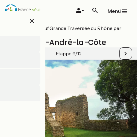
Direkt
zum
Menü
Inhalt
close
Alle Etappen auf Grande Traversée du Rhône per
MTB
Yzeron / St-André-la-Côte
Etappe 9/12