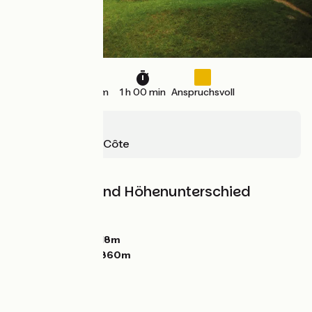
15 km
1 h 00 min
Anspruchsvoll
Yzeron
St-André-la-Côte
Steigungen und Höhenunterschied
Anstiege:
577m
Abstiege:
445m
Tiefster Punkt:
518m
Höchster Punkt:
860m