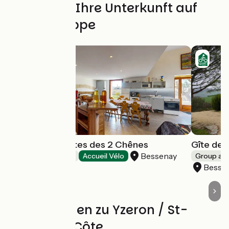
Finden Sie Ihre Unterkunft auf
dieser Etappe
Chambres d'hôtes des 2 Chênes
Gîte de
Bessenay
Bed and breakfast
Accueil Vélo
Group a
Besse
Bewertungen zu Yzeron / St-
André-la-Côte