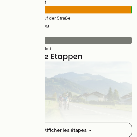
Straßentypen
902km
(99%) Auf der Straße
12km
(1%) Radweg
Belag
913km
(100%) Glatt
21 genutzte Etappen
Thonon-les-Bains / Boëge
Afficher les étapes
1