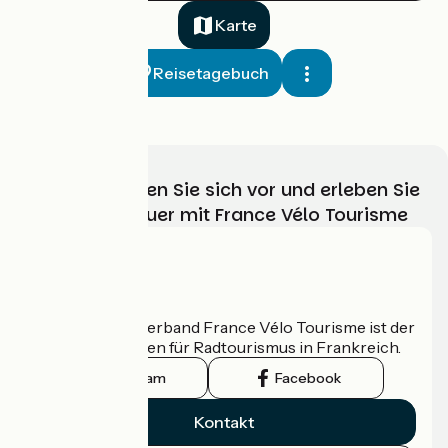
37 km
3 h 00 min
Anspruchsvoll
Karte
Reisetagebuch
Wählen, bereiten Sie sich vor und erleben Sie
Ihr Radabenteuer mit France Vélo Tourisme
Boëge / La Muraz
2
36 km
3 h 00 min
Anspruchsvoll
Wer sind wir?
Der nationale Verband France Vélo Tourisme ist der
offizielle Leitfaden für Radtourismus in Frankreich.
Instagram
Facebook
Kontakt