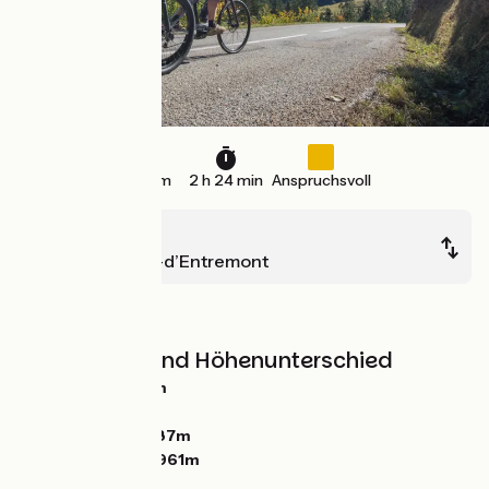
36 km
2 h 24 min
Anspruchsvoll
Lépin-le-Lac
Saint-Pierre-d’Entremont
Berge
Steigungen und Höhenunterschied
Anstiege:
1088m
Abstiege:
848m
Tiefster Punkt:
387m
Höchster Punkt:
961m