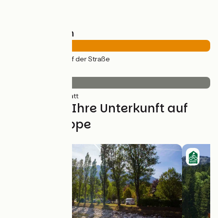
Straßentypen
36km
(100%) Auf der Straße
Belag
36km
(100%) Glatt
Finden Sie Ihre Unterkunft auf
dieser Etappe