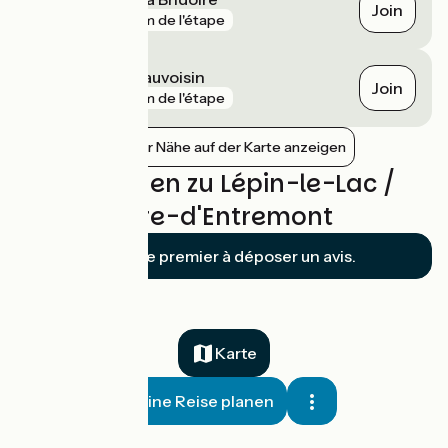
Join
gare
4 km de l'étape
Le Pont-de-Beauvoisin
Join
gare
7 km de l'étape
Bahnhöfe in der Nähe auf der Karte anzeigen
Bewertungen zu Lépin-le-Lac /
Saint-Pierre-d'Entremont
Soyez le premier à déposer un avis.
Karte
Meine Reise planen