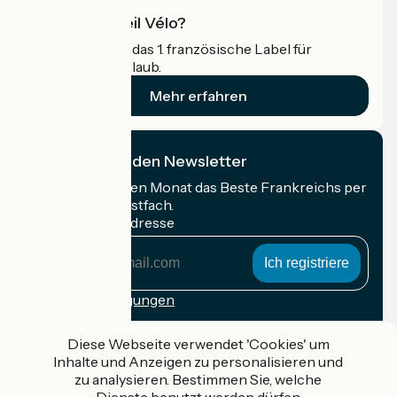
Was ist Accueil Vélo?
Accueil Vélo ist das 1. französische Label für
Radfahrer im Urlaub.
Mehr erfahren
Ich abonniere den Newsletter
Erhalten Sie jeden Monat das Beste Frankreichs per
Rad in Ihrem Postfach.
Meine E-Mail-Adresse
Meine
E-
Mail-
Anmeldebedingungen
Adresse
Gefördert im Rahmen von Destination France
Diese Webseite verwendet 'Cookies' um
Inhalte und Anzeigen zu personalisieren und
zu analysieren. Bestimmen Sie, welche