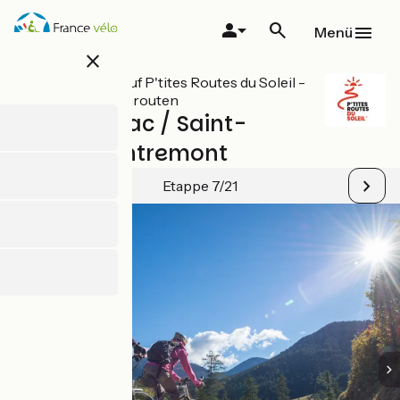
Direkt
zum
Menü
Inhalt
close
Alle Etappen auf P'tites Routes du Soleil -
Kleine Sonnenrouten
Lépin-le-Lac / Saint-
Pierre-d'Entremont
Etappe 7/21