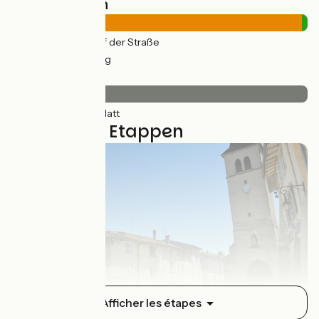
Straßentypen
251km
(98%) Auf der Straße
4km
(2%) Radweg
Belag
255km
(100%) Glatt
6 genutzte Etappen
Lons-le-Saunier / Arinthod
Afficher les étapes
1