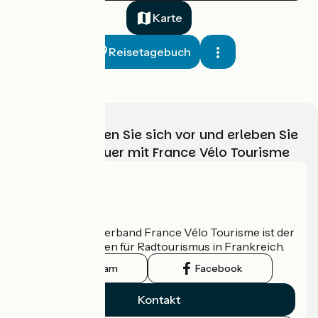
39 km
1 h 43 min
Anspruchsvoll
Karte
Reisetagebuch
Wählen, bereiten Sie sich vor und erleben Sie
Ihr Radabenteuer mit France Vélo Tourisme
Arinthod / Les Piards
2
44 km
2 h 54 min
Anspruchsvoll
Wer sind wir?
Der nationale Verband France Vélo Tourisme ist der
offizielle Leitfaden für Radtourismus in Frankreich.
Instagram
Facebook
Kontakt