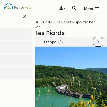
Direkt
zum
Menü
Inhalt
close
Alle Etappen auf Tour du Jura Sport - Sportlicher
Jura-Radrundweg
Arinthod / Les Piards
Etappe 2/6