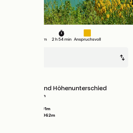
44 km
2 h 54 min
Anspruchsvoll
Arinthod
Les Piards
Berge
Steigungen und Höhenunterschied
Anstiege:
1090m
Abstiege:
632m
Tiefster Punkt:
331m
Höchster Punkt:
962m