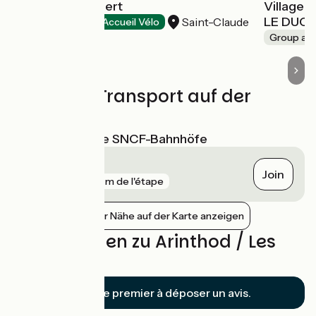
Hôtel Saint-Hubert
Village 
LE DUC
Saint-Claude
Hotels
Accueil Vélo
Group a
Züge und Transport auf der
Route
Nächstgelegene SNCF-Bahnhöfe
Saint-Claude
Join
gare
719 m de l'étape
Bahnhöfe in der Nähe auf der Karte anzeigen
Bewertungen zu Arinthod / Les
Piards
Soyez le premier à déposer un avis.