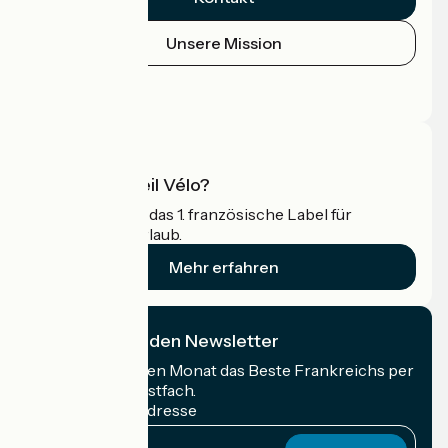
Unsere Mission
Pressebereich
Profi-Bereich
Was ist Accueil Vélo?
Accueil Vélo ist das 1. französische Label für
Radfahrer im Urlaub.
Mehr erfahren
Ich abonniere den Newsletter
Erhalten Sie jeden Monat das Beste Frankreichs per
Rad in Ihrem Postfach.
Meine E-Mail-Adresse
Meine