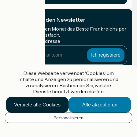
Ich abonniere den Newsletter
Erhalten Sie jeden Monat das Beste Frankreichs per
Rad in Ihrem Postfach.
Meine E-Mail-Adresse
Meine
E-
Mail-
Anmeldebedingungen
Adresse
Diese Webseite verwendet 'Cookies' um
Inhalte und Anzeigen zu personalisieren und
Gefördert im Rahmen von Destination France
zu analysieren. Bestimmen Sie, welche
Dienste benutzt werden dürfen
Verbiete alle Cookies
Alle akzeptieren
Accueil Vélo Pro
Kontakt
Personalisieren
Rechtliche Informationen
DE
Kontakt
Privacy policy