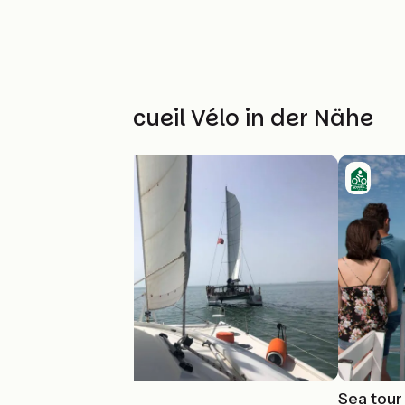
Weitere Accueil Vélo in der Nähe
Kapalouest
Sea tour