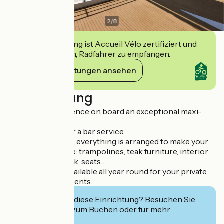
2
/
8
Diese Einrichtung ist Accueil Vélo zertifiziert und
verpflichtet sich, Radfahrer zu empfangen.
Ihre Verpflichtungen ansehen
Beschreibung
Live a new experience on board an exceptional maxi-
catamaran!
On board, we offer a bar service.
On the catamaran, everything is arranged to make your
outing memorable: trampolines, teak furniture, interior
deck, exterior deck, seats...
The ship is also available all year round for your private
or professional events.
Interessiert Sie diese Einrichtung? Besuchen Sie
deren Website zum Buchen oder für mehr
Informationen.