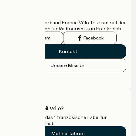
Wer sind wir?
Der nationale Verband France Vélo Tourisme ist der
offizielle Leitfaden für Radtourismus in Frankreich.
Instagram
Facebook
Kontakt
Unsere Mission
Pressebereich
Profi-Bereich
Was ist Accueil Vélo?
Accueil Vélo ist das 1. französische Label für
Radfahrer im Urlaub.
Mehr erfahren