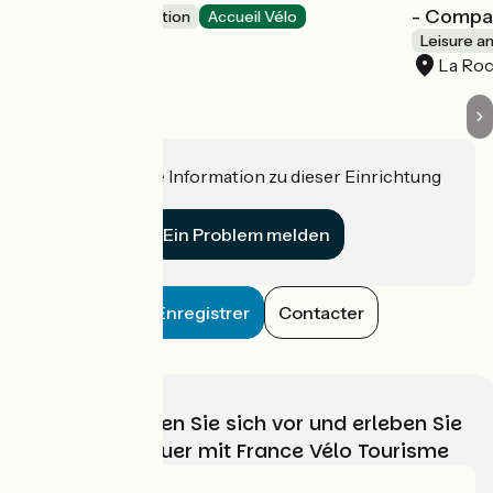
- Compag
Leisure and recreation
Accueil Vélo
La Rochelle
Leisure a
La Roc
Haben Sie eine Information zu dieser Einrichtung
für uns?
Ein Problem melden
Enregistrer
Contacter
Wählen, bereiten Sie sich vor und erleben Sie
Ihr Radabenteuer mit France Vélo Tourisme