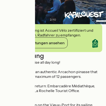
2
/
10
Diese Einrichtung ist Accueil Vélo zertifiziert und
verpflichtet sich, Radfahrer zu empfangen.
Ihre Verpflichtungen ansehen
Beschreibung
► 1H15 motor cruise all day long!
► You embark on an authentic Arcachon pinasse that
accommodates a maximum of 12 passengers.
► Departure and return: Embarcadère Médiathèque,
350 meters from La Rochelle Tourist Office.
- - -
Kapalouest, known on the Vieux-Port for its sailing