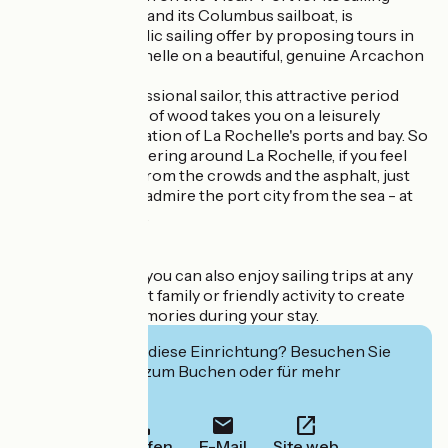
maxi-catamarans and its Columbus sailboat, is
expanding its public sailing offer by proposing tours in
the Bay of La Rochelle on a beautiful, genuine Arcachon
pinasse.
Piloted by a professional sailor, this attractive period
boat built entirely of wood takes you on a leisurely
motorized exploration of La Rochelle's ports and bay. So
when you're wandering around La Rochelle, if you feel
like getting away from the crowds and the asphalt, just
climb aboard and admire the port city from the sea - at
any price, any size.
---
With Kapalouest, you can also enjoy sailing trips at any
time of day. A great family or friendly activity to create
unforgettable memories during your stay.
Interessiert Sie diese Einrichtung? Besuchen Sie
deren Website zum Buchen oder für mehr
Informationen.
Anrufen
E-Mail
Site web