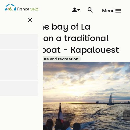
Direkt
zum
Menü
Inhalt
close
Tour of the bay of La
Rochelle on a traditional
wooden boat - Kapalouest
Accueil Vélo
Leisure and recreation