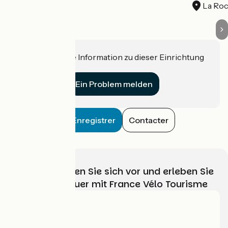
La Roc
Haben Sie eine Information zu dieser Einrichtung
für uns?
Ein Problem melden
Enregistrer
Contacter
Wählen, bereiten Sie sich vor und erleben Sie
Ihr Radabenteuer mit France Vélo Tourisme
Wer sind wir?