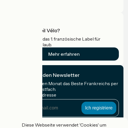
Profi-Bereich
Was ist Accueil Vélo?
Accueil Vélo ist das 1. französische Label für
Radfahrer im Urlaub.
Mehr erfahren
Ich abonniere den Newsletter
Erhalten Sie jeden Monat das Beste Frankreichs per
Rad in Ihrem Postfach.
Meine E-Mail-Adresse
Meine
E-
Mail-
Anmeldebedingungen
Adresse
Diese Webseite verwendet 'Cookies' um