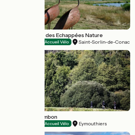
Vitrezay, un site des Echappées Nature
Saint-Sorlin-de-Conac
Natural heritage
Accueil Vélo
Gorges du Chambon
Eymouthiers
Natural heritage
Accueil Vélo