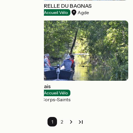
RÉSERVE NATURELLE DU BAGNAS
Agde
Natural heritage
Accueil Vélo
Maison des Marais
Natural heritage
Accueil Vélo
Longpré-les-Corps-Saints
1
2