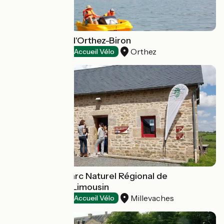
Base de loisirs d'Orthez-Biron
Orthez
Natural heritage
Accueil Vélo
La Maison du Parc Naturel Régional de
Millevaches en Limousin
Millevaches
Natural heritage
Accueil Vélo