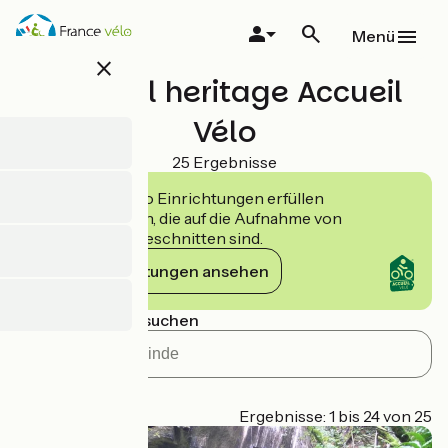
Direkt
zum
Menü
Inhalt
close
Natural heritage Accueil
Vélo
25 Ergebnisse
Die Accueil Vélo Einrichtungen erfüllen
Verpflichtungen, die auf die Aufnahme von
Radfahrern zugeschnitten sind.
Die Verpflichtungen ansehen
Nach Gemeinde suchen
Radroute
Page 1
Ergebnisse: 1 bis 24 von 25