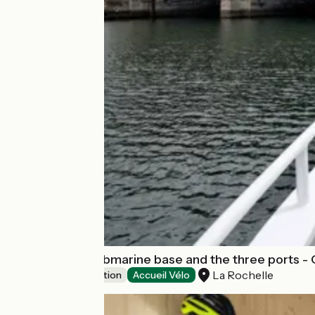
Discover the submarine base and the three ports - 
La Rochelle
Leisure and recreation
Accueil Vélo