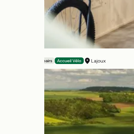
BC Shop - Bike
Lajoux
Bicycle rentals/ repairs
Accueil Vélo