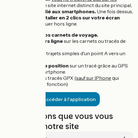
stores
. Il s'agit d'un site internet distinct du site principal,
entièrement dédié aux smartphones.
Une fois dessus,
vous pourrez
l'installer en 2 clics sur votre écran
d'accueil
et naviguer hors ligne.
Retrouver
vos carnets de voyage.
Naviguer
hors ligne
sur les carnets ou tracés de
votre choix.
Calculer des trajets simples d'un point A vers un
point B.
Suivre votre position
sur un tracé grâce au GPS
de votre smartphone.
Importer des tracés GPX
(sauf sur IPhone
qui
bloque cette fonction)
Accéder à l'application
Les questions que vous vous
posez sur notre site