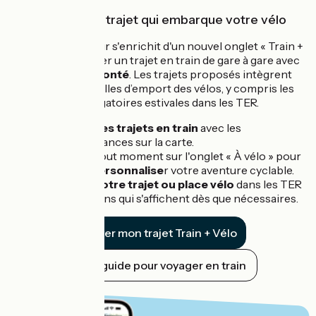
Pour trouver un trajet qui embarque votre vélo
Notre planificateur s'enrichit d'un nouvel onglet « Train +
vélo » pour calculer un trajet en train de gare à gare avec
un
vélo non démonté
. Les trajets proposés intègrent
les conditions réelles d’emport des vélos, y compris les
réservations obligatoires estivales dans les TER.
Visualisez les trajets en train
avec les
correspondances sur la carte.
Basculez à tout moment sur l'onglet « À vélo » pour
tracer et personnalise
r votre aventure cyclable.
Réservez votre trajet ou place vélo
dans les TER
grâce aux liens qui s'affichent dès que nécessaires.
Trouver mon trajet Train + Vélo
Notre guide pour voyager en train