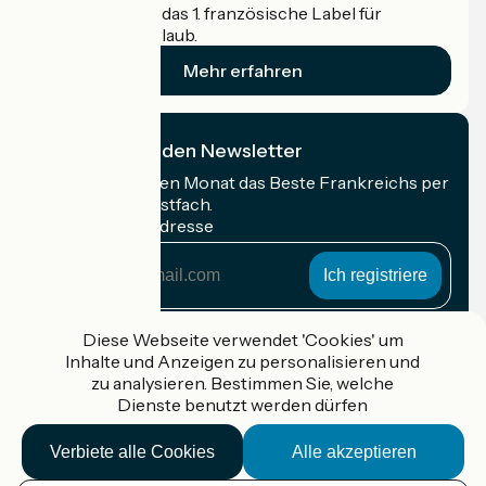
Accueil Vélo ist das 1. französische Label für
Radfahrer im Urlaub.
Mehr erfahren
Ich abonniere den Newsletter
Erhalten Sie jeden Monat das Beste Frankreichs per
Rad in Ihrem Postfach.
Meine E-Mail-Adresse
Meine
E-
Mail-
Anmeldebedingungen
Adresse
Diese Webseite verwendet 'Cookies' um
Inhalte und Anzeigen zu personalisieren und
Gefördert im Rahmen von Destination France
zu analysieren. Bestimmen Sie, welche
Dienste benutzt werden dürfen
Verbiete alle Cookies
Alle akzeptieren
Accueil Vélo Pro