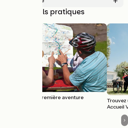
Aide sur le site
Nos conseils pratiques
Préparer sa première aventure
Trouvez 
Accueil 