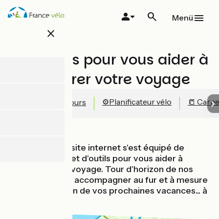
Direkt
zum
Menü
Inhalt
close
Nos outils pour vous aider à
préparer votre voyage
⚙️Planificateur vélo
📒 Carne
🔍 Carte des parcours
Notre nouveau site internet s'est équipé de
fonctionnalités et d'outils pour vous aider à
préparer votre voyage. Tour d'horizon de nos
outils pour vous accompagner au fur et à mesure
de la préparation de vos prochaines vacances... à
vélo !