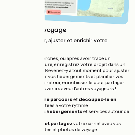
Le carnet de voyage
Pour enregistrer, ajuster et enrichir votre
parcours
Au fil de vos recherches, ou après avoir tracé un
itinéraire sur-mesure, enregistrez votre projet dans un
Carnet de voyage. Revenez-y à tout moment pour ajuster
votre tracé, ajouter vos hébergements et planifier vos
visites. Une fois de retour, enrichissez le pour partager
vos plus beaux souvenirs avec d'autres voyageurs !
Ajustez votre parcours
et
découpez-le en
étapes
adaptées à votre rythme.
Ajoutez vos hébergements
et services autour de
vos étapes
Complétez et partagez
votre carnet avec vos
ressentis, dates et photos de voyage