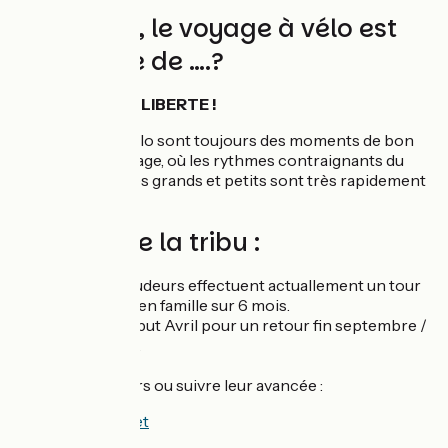
Pour vous, le voyage à vélo est
synonyme de ….?
Sans hésitation LIBERTE !
Nos voyages à vélo sont toujours des moments de bon
temps et de partage, où les rythmes contraignants du
quotidien pour les grands et petits sont très rapidement
oubliés.
Pour suivre la tribu :
Graines de Baroudeurs effectuent actuallement un tour
de France à vélo en famille sur 6 mois.
Ils sont partis début Avril pour un retour fin septembre /
courant octobre.
Pour les soutenirs ou suivre leur avancée :
Site internet
Facebook