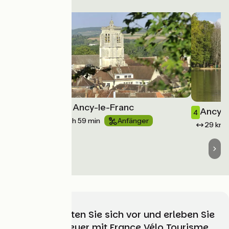
Tonnerre / Ancy-le-Franc
3
Ancy-l
4
30 km
1 h 59 min
Anfänger
29 km
Wählen, bereiten Sie sich vor und erleben Sie
Ihr Radabenteuer mit France Vélo Tourisme