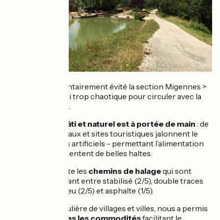
Nous avons volontairement évité la section Migennes >
Tonnerre, a priori trop chaotique pour circuler avec la
remorque enfant.
Le
patrimoine bâti et naturel est à portée de main
: de
nombreux châteaux et sites touristiques jalonnent le
parcours, les lacs artificiels - permettant l’alimentation
du canal – représentent de belles haltes.
Le tracé emprunte les
chemins de halage
qui sont
aménagés alternant entre stabilisé (2/5), double traces
enherbés au milieu (2/5) et asphalte (1/5).
La traversée régulière de villages et villes, nous a permis
un
accès à toutes les commodités
facilitant le