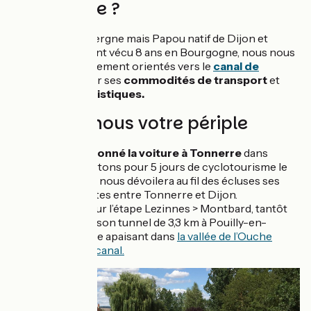
Bourgogne ?
Résidant en Auvergne mais Papou natif de Dijon et
Mamounette ayant vécu 8 ans en Bourgogne, nous nous
sommes naturellement orientés vers le
canal de
Bourgogne
pour ses
commodités de transport
et
ses
attraits touristiques.
Décrivez-nous votre périple
Après avoir
stationné la voiture à Tonnerre
dans
l’Yonne, nous partons pour 5 jours de cyclotourisme le
long du canal, qui nous dévoilera au fil des écluses ses
différentes facettes entre Tonnerre et Dijon.
Tantôt sauvage sur l’étape Lezinnes > Montbard, tantôt
mystérieux avec son tunnel de 3,3 km à Pouilly-en-
Auxois, ou encore apaisant dans
la vallée de l’Ouche
entre rivières et canal.