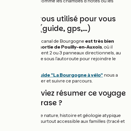
d’hébergement comme les chambes d’hôtes ou les
hôtels.
Qu’avez-vous utilisé pour vous
repérer ? (guide, gps,…)
L’itinéraire sur le canal de Bourgogne
est très bien
balisé
,
sauf à la sortie de Pouilly-en-Auxois
, où il
manque simplement 2 ou 3 panneaux directionnels, au
niveau du passage sous l’autoroute pour rejoindre le
tracé du canal.
Le
petit topo-guide "La Bourgogne à vélo"
nous a
suffi pour préparer et suivre ce parcours.
Si vous deviez résumer ce voyage
en une phrase ?
Découverte d’une nature, histoire et géologie atypique
liée à ce canal et surtout accessible aux familles (tracé et
budget).