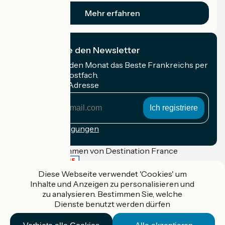
Mehr erfahren
Ich abonniere den Newsletter
Erhalten Sie jeden Monat das Beste Frankreichs per
Rad in Ihrem Postfach.
Meine E-Mail-Adresse
Meine
E-
Mail-
Anmeldebedingungen
Adresse
Gefördert im Rahmen von Destination France
Diese Webseite verwendet 'Cookies' um
Inhalte und Anzeigen zu personalisieren und
zu analysieren. Bestimmen Sie, welche
Accueil Vélo Pro
Dienste benutzt werden dürfen
Kontakt
Rechtliche Informationen
Kontakt