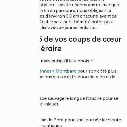
ravitaillement quotidien. Il existe néanmoins un manque
de campings sur la fin du parcours, nous obligeant à
enchaîner 2 étapes d’environ 60 km chacune, avant de
rejoindre Dijon. C’est le seul petit bémol à noter pour
notre voyage familial avec de jeunes enfants.
Partagez 5 de vos coups de cœur
sur cet itinéraire
Question difficile mais puisqu’il faut choisir !
1.
Le tronçon
Lézinnes > Montbard
pour son côté plus
sauvage, et ses anciens sites d’extraction de pierres le
long du canal.
2.
Point de baignade sauvage le long de l’Ouche pour se
rafraichir ou pique-niquer.
3.
Crochet par le lac de Pont pour une journée farniente
: baignade, sports nautiques.