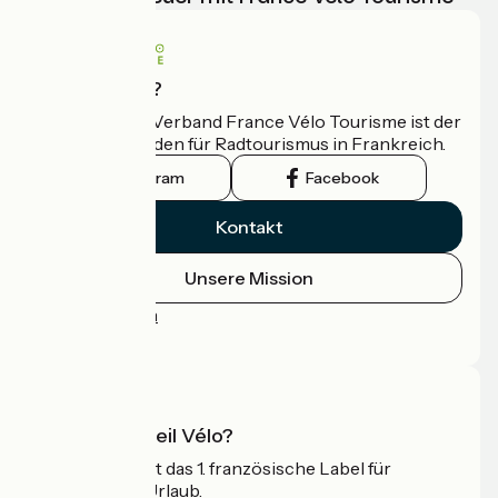
Wer sind wir?
Der nationale Verband France Vélo Tourisme ist der
offizielle Leitfaden für Radtourismus in Frankreich.
Instagram
Facebook
Kontakt
Unsere Mission
Pressebereich
Profi-Bereich
Was ist Accueil Vélo?
Accueil Vélo ist das 1. französische Label für
Radfahrer im Urlaub.