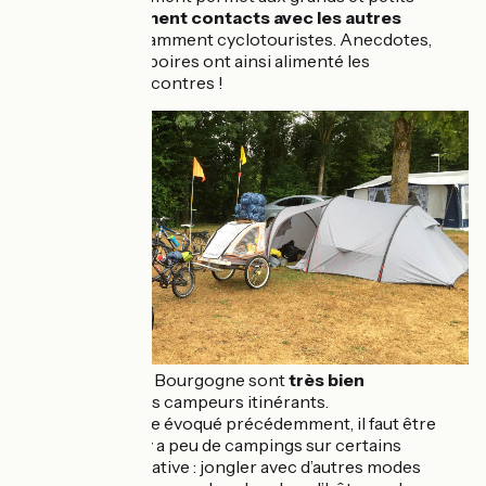
de
nouer facilement contacts avec les autres
vacanciers,
notamment cyclotouristes. Anecdotes,
bons plans et déboires ont ainsi alimenté les
nombreuses rencontres !
Les campings en Bourgogne sont
très bien
équipés
pour des campeurs itinérants.
Toutefois, comme évoqué précédemment, il faut être
prévoyant car il y a peu de campings sur certains
tronçons. Alternative : jongler avec d’autres modes