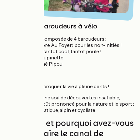
Graines de Baroudeurs à vélo
Notre tribu
est composée de 4 baroudeurs :
- Cédric, PAF (Père Au Foyer) pour les non-initiés !
- Caroline, mère tantôt cool, tantôt poule !
- Manon, alias Poupinette
- Hugo, surnommé Pipou
Notre objectif
: croquer la vie à pleine dents !
Particularités :
une soif de découvertes insatiable,
combinée à un goût prononcé pour la nature et le sport :
milieu aérien, aquatique, alpin et cycliste
Comment et pourquoi avez-vous
choisi de faire le canal de