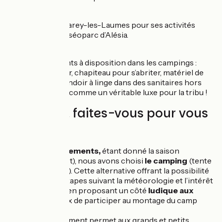
4.
La ville de Venarey-les-Laumes pour ses activités
diverses et le muséoparc d’Alésia.
5.
Les équipements à disposition dans les campings :
frigo, congélateur, chapiteau pour s’abriter, matériel de
puériculture, étendoir à linge dans des sanitaires hors
d’air. Considérés comme un véritable luxe pour la tribu !
Comment faites-vous pour vous
loger ?
Pour les
hébergements,
étant donné la saison
touristique (juillet), nous avons choisi
le camping
(tente
et non bungalow). Cette alternative offrant la possibilité
de moduler les étapes suivant la météorologie et l’intérêt
touristique, tout en proposant un côté
ludique aux
enfants,
heureux de participer au montage du camp
chaque soir.
Ce mode de logement permet aux grands et petits