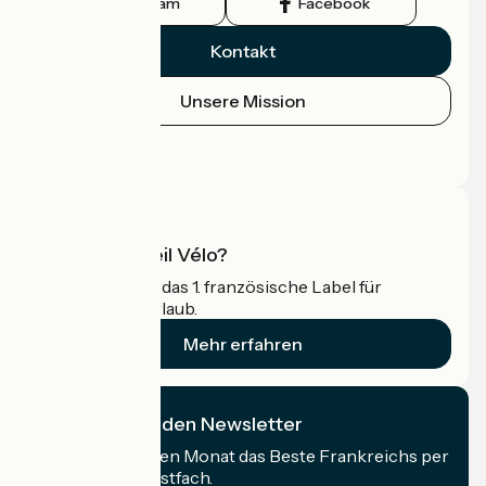
Instagram
Facebook
Kontakt
Unsere Mission
Pressebereich
Profi-Bereich
Was ist Accueil Vélo?
Accueil Vélo ist das 1. französische Label für
Radfahrer im Urlaub.
Mehr erfahren
Ich abonniere den Newsletter
Erhalten Sie jeden Monat das Beste Frankreichs per
Rad in Ihrem Postfach.