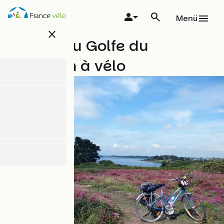
Direkt
zum
Menü
Inhalt
close
Le Tour du Golfe du
Morbihan à vélo