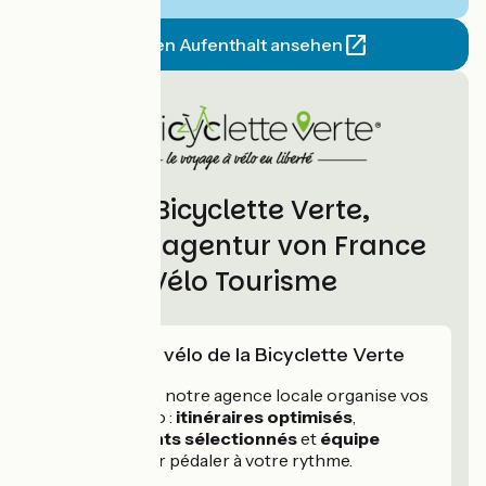
Diesen Aufenthalt ansehen
La Bicyclette Verte,
Partneragentur von France
Vélo Tourisme
L'expertise vélo de la Bicyclette Verte
Depuis 1986
, notre agence locale organise vos
voyages à vélo :
itinéraires optimisés
,
hébergements sélectionnés
et
équipe
réactive
pour pédaler à votre rythme.