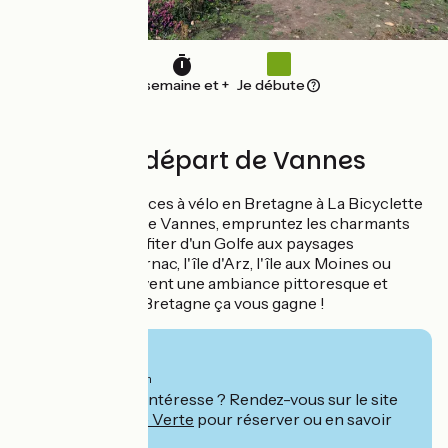
1 semaine et +
Je débute
8 jours au départ de Vannes
Confiez vos vacances à vélo en Bretagne à La Bicyclette
Verte. Au départ de Vannes, empruntez les charmants
sentiers pour profiter d'un Golfe aux paysages
remarquables. Carnac, l'île d'Arz, l'île aux Moines ou
Auray vous réservent une ambiance pittoresque et
ressourçante. La Bretagne ça vous gagne !
Ab
549€
pro Person
Ce séjour vous intéresse ? Rendez-vous sur le site
de
La Bicyclette Verte
pour réserver ou en savoir
plus.