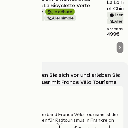
La Loire
Rochelle avec La Bicyclette Verte
et Chino
1 semaine et +
Je débute
1 semai
Bords de mer
Aller simple
Aller s
à partir de
à partir de
1049€
499€
Wählen, bereiten Sie sich vor und erleben Sie
Ihr Radabenteuer mit France Vélo Tourisme
Wer sind wir?
Der nationale Verband France Vélo Tourisme ist der
offizielle Leitfaden für Radtourismus in Frankreich.