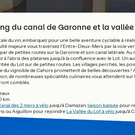
ong du canal de Garonne et la vallée
tale du vin, embarquez pour une belle aventure cyclable à réal
culté majeure vous traversez l'Entre-Deux-Mers par la voie v
ar de petites routes sur la Garonne et son canal latérale. Au
z à l'abris des platanes jusqu'à la confluence avec le Lot. Un a
tée du Lot sur de petites routes. Les villages perchés, les poin
sée du vignoble de Cahors promettent de belles découvertes ! A
ion, de nombreuses spécialités culinaires vous attendent sur l
eront comblés.
eaux
0 km
anal des 2 mers à vélo
jusqu'à Damazan,
liaison balisée
pour re
ns ou Aiguillon pour rejoindre
La Vallée du Lot à vélo
jusqu'à 