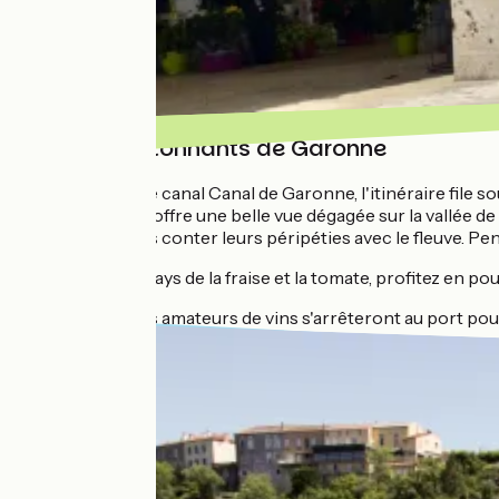
Villages étonnants de Garonne
Une fois sur le canal Canal de Garonne, l'itinéraire file so
sur-Garonne offre une belle vue dégagée sur la vallée 
plaisir de vous conter leurs péripéties avec le fleuve. P
🍓 🍅 c'est le pays de la fraise et la tomate, profitez en 
🍇 À Buzet, les amateurs de vins s'arrêteront au port p