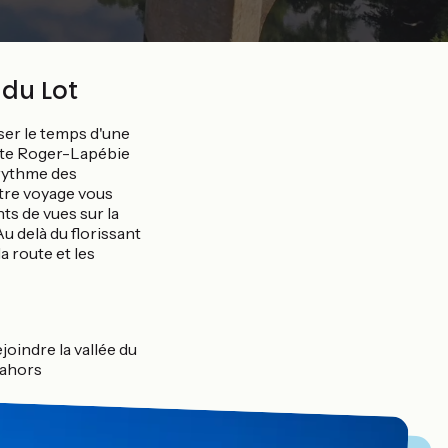
 du Lot
iser le temps d'une
erte Roger-Lapébie
 rythme des
utre voyage vous
ts de vues sur la
u delà du florissant
a route et les
joindre la vallée du
Cahors