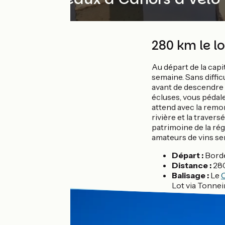
280 km le l
Au départ de la capi
semaine. Sans diffi
avant de descendre p
écluses, vous pédale
attend avec la remon
rivière et la traver
patrimoine de la rég
amateurs de vins s
Départ :
Bord
Distance :
28
Balisage :
Le
C
Lot via Tonnei