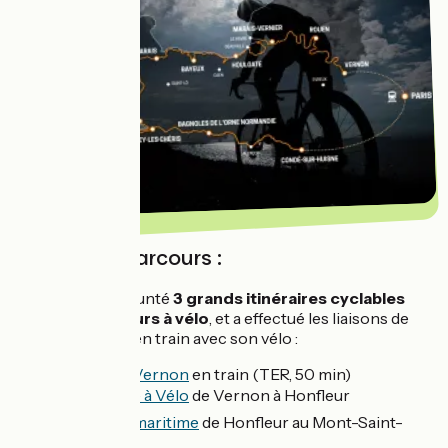
Détails du parcours :
Matthieu a emprunté
3 grands itinéraires cyclables
durant ces
10 jours à vélo
, et a effectué les liaisons de
départ / arrivée en train avec son vélo :
🚆
Paris ⤑ Vernon
en train (TER, 50 min)
🚲
La Seine à Vélo
de Vernon à Honfleur
🚲
La Vélomaritime
de Honfleur au Mont-Saint-