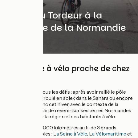
Solo
Matthieu Tordeur à la
conquête de la Normandie
à vélo
L'aventure à vélo proche de chez
soi !
Matthieu est de tous les défis : après avoir rallié le pôle
Sud à ski en solo, roulé en solex dans le Sahara ou encore
gravi le Mont Blanc cet hiver, avec le contexte de la
pandémie, il décide de revenir sur ses terres Normandes
pour redécouvrir la région et ses habitants à vélo.
Un parcours de 1000 kilomètres au fil de 3 grands
itinéraires cyclables :
La Seine à Vélo
,
La Vélomaritime
et