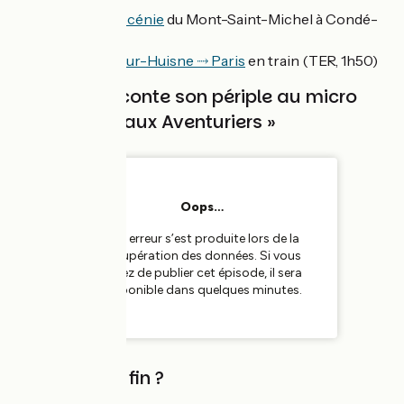
Michel
🚲
La Véloscénie
du Mont-Saint-Michel à Condé-
sur-Huisne
🚆
Condé-sur-Huisne ⤑ Paris
en train (TER, 1h50)
Matthieu raconte son périple au micro
des « Nouveaux Aventuriers »
Le mot de la fin ?