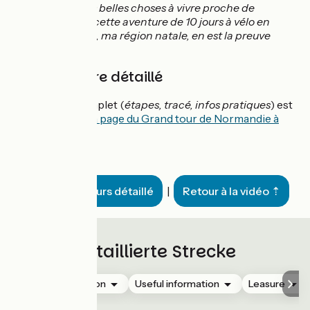
Il y a de très belles choses à vivre proche de
chez soi et cette aventure de 10 jours à vélo en
Normandie, ma région natale, en est la preuve
!
Voir l'itinéraire détaillé
Le parcours complet (
étapes, tracé, infos pratiques
) est
à retrouver sur
la page du Grand tour de Normandie à
vélo
.
Voir le parcours détaillé
|
Retour à la vidéo ⇡
Detaillierte Strecke
Accommodation
Useful information
Leasure