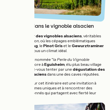
Immersion dans le vignoble alsacien
Plongez au
cœur des vignobles alsaciens
, véritables
trésors de la région, où les cépages emblématiques
comme le
Riesling
, le
Pinot Gris
et le
Gewurztraminer
s’épanouissent sous un climat idéal.
À
Riquewihr
, surnommée "
la Perle du Vignoble
Alsacien
", ou encore à
Eguisheim
, élu plus beau village
de France, laissez-vous tenter par une
dégustation des
grands crus alsaciens
dans une des caves réputées.
Chaque détour sur cet itinéraire est une invitation à
savourer des arômes uniques et à rencontrer des
vignerons passionnés qui partagent avec fierté leur
savoir-faire.