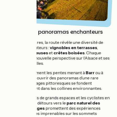
Paysages et panoramas enchanteurs
Au fil des kilomètres, la route révèle une diversité de
paysages enchanteurs :
vignobles en terrasses
,
clairières lumineuses
et
crêtes boisées
. Chaque
virage offre une nouvelle perspective sur l’Alsace et ses
richesses naturelles.
Gravissez doucement les pentes menant à
Barr
ou à
Andlau
pour découvrir des panoramas d’une rare
beauté, où les villages pittoresques se fondent
harmonieusement dans les collines environnantes.
Pour les amateurs de grands espaces et les cyclistes en
quête de défi, des détours vers le
parc naturel des
Ballons des Vosges
promettent des expériences
mémorables : vues imprenables sur les sommets