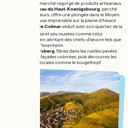
Odile, où le marché regorge de produits artisanaux.
🏰 Le
Château du Haut-Koenigsbourg
, perché
sur les hauteurs, offre une plongée dans le Moyen
Âge et une vue imprenable sur la plaine d'Alsace
🖼️ La
ville de Colmar
séduit avec son quartier de la
Petite Venise et ses musées comme celui
d'Unterlinden, abritant des chefs-d'œuvre tels que
le Retable d'Issenheim
🍴 À
Kaysersberg
, flânez dans les ruelles pavées
bordées de façades colorées, puis découvrez les
spécialités locales comme le kougelhopf