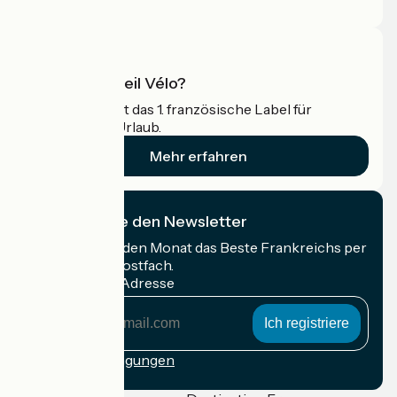
Profi-Bereich
Was ist Accueil Vélo?
Accueil Vélo ist das 1. französische Label für
Radfahrer im Urlaub.
Mehr erfahren
Ich abonniere den Newsletter
Erhalten Sie jeden Monat das Beste Frankreichs per
Rad in Ihrem Postfach.
Meine E-Mail-Adresse
Meine
E-
Mail-
Anmeldebedingungen
Adresse