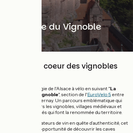
Véloroute du Vignoble
d'Alsace
127 km au coeur des vignobles
d'Alsace
Découvrez la magie de l'Alsace à vélo en suivant "
La
Véloroute du Vignoble
", section de l'
EuroVelo 5
entre
Marlenheim et Cernay. Un parcours emblématique qui
serpente à travers les vignobles, villages médiévaux et
paysages vallonnés qui font la renommée du territoire.
Idéal pour les amateurs de vin en quête d’authenticité, cet
itinéraire offre l’opportunité de découvrir les caves