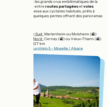
traditionnelles et les grands crus emblématiques de la
région. Alternant entre
routes partagées
et
voies
cyclables
, il s’adresse aux cyclistes habitués, prêts à
relever le défi de quelques pentes offrant des panoramas
inoubliables.
Départ
:
Nord > Sud :
Marlenheim ou Molsheim (🚉)
Sud > Nord :
Cernay (🚉) ou Vieux-Thann (🚉)
Distance
: 127 km
Balisage
:
EuroVelo 5 - Moselle / Alsace