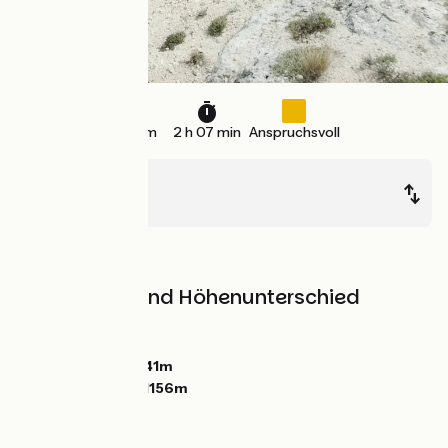
32 km
2 h 07 min
Anspruchsvoll
Cruis
Forcalquier
Berge
Steigungen und Höhenunterschied
Anstiege:
784m
Abstiege:
949m
Tiefster Punkt:
541m
Höchster Punkt:
1156m